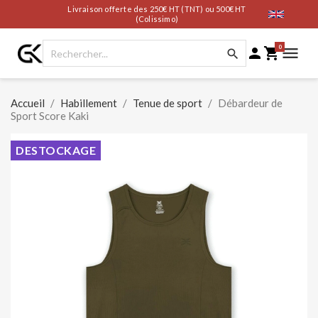
Livraison offerte des 250€ HT (TNT) ou 500€ HT
(Colissimo)
0




Accueil
Habillement
Tenue de sport
Débardeur de
Sport Score Kaki
DESTOCKAGE