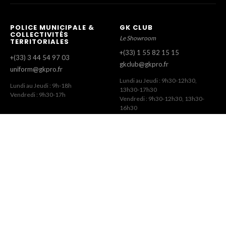
POLICE MUNICIPALE &
GK CLUB
COLLECTIVITÉS
Le Showroom
TERRITORIALES
+(33) 1 55 82 15 15
+(33) 3 44 54 97 03
gkclub@gkpro.fr
uniform@gkpro.fr
Lundi au Jeudi : 9h30-12h30,
Lundi au Jeudi : 9h-18h
13h30-17h30
Vendredi : 9h30-17h
Vendredi : 9h30-12h30, 13h30-
16h30
SERVICE COMMERCIAL
SERVICE CLIENT
Commandes Revendeurs
Commandes Internet
+(33) 1 55 82 15 00
+(33) 1 41 63 14 79
gk@gkpro.fr
eshop@gkpro.fr
Lundi au Jeudi : 9h-18h
Lundi au Jeudi : 8h-12h30, 13h30-
Vendredi : 9h-17h
17h
Vendredi : 8h-12h30, 13h30-16h