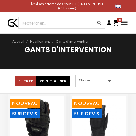
Livraison offerte des 250€ HT (TNT) ou 500€ HT
(Colissimo)
0




Accueil
Habillement
Gants d'intervention
GANTS D'INTERVENTION

Choisir
FILTRER
RÉINITIALISER
NOUVEAU
NOUVEAU
SUR DEVIS
SUR DEVIS