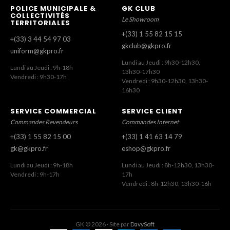
POLICE MUNICIPALE &
GK CLUB
COLLECTIVITÉS
Le Showroom
TERRITORIALES
+(33) 1 55 82 15 15
+(33) 3 44 54 97 03
gkclub@gkpro.fr
uniform@gkpro.fr
Lundi au Jeudi : 9h30-12h30,
Lundi au Jeudi : 9h-18h
13h30-17h30
Vendredi : 9h30-17h
Vendredi : 9h30-12h30, 13h30-
16h30
SERVICE COMMERCIAL
SERVICE CLIENT
Commandes Revendeurs
Commandes Internet
+(33) 1 55 82 15 00
+(33) 1 41 63 14 79
gk@gkpro.fr
eshop@gkpro.fr
Lundi au Jeudi : 9h-18h
Lundi au Jeudi : 8h-12h30, 13h30-
Vendredi : 9h-17h
17h
Vendredi : 8h-12h30, 13h30-16h
GK © 2026 · Site par
DavySoft