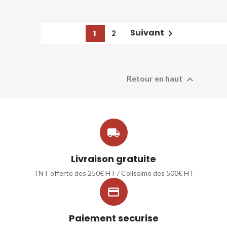
Suivant

1
2

Retour en haut

Livraison gratuite
TNT offerte des 250€ HT / Colissimo des 500€ HT

Paiement securise