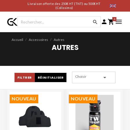
Livraison offerte des 250€ HT (TNT) ou 500€ HT
(Colissimo)
0




Accueil
Accessoires
Autres
AUTRES

Choisir
FILTRER
RÉINITIALISER
NOUVEAU
NOUVEAU