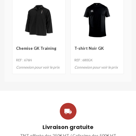
Chemise GK Training
T-shirt Noir GK
REF : 676N
REF : 680GK
Connexion pour voir le prix
Connexion pour voir le prix

Livraison gratuite
TNT offerte des 250€ HT / Colissimo des 500€ HT