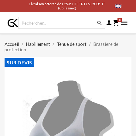
Livraison offerte des 250€ HT (TNT) ou 500€ HT
(Colissimo)
0




Accueil
Habillement
Tenue de sport
Brassiere de
protection
SUR DEVIS