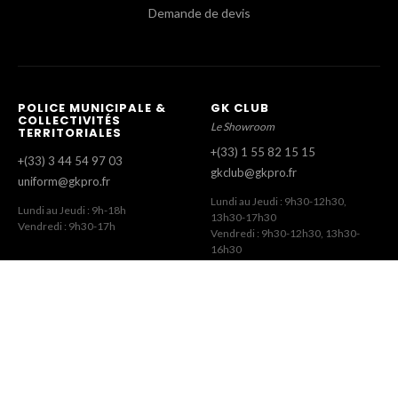
Demande de devis
POLICE MUNICIPALE &
GK CLUB
COLLECTIVITÉS
Le Showroom
TERRITORIALES
+(33) 1 55 82 15 15
+(33) 3 44 54 97 03
gkclub@gkpro.fr
uniform@gkpro.fr
Lundi au Jeudi : 9h30-12h30,
Lundi au Jeudi : 9h-18h
13h30-17h30
Vendredi : 9h30-17h
Vendredi : 9h30-12h30, 13h30-
16h30
SERVICE COMMERCIAL
SERVICE CLIENT
Commandes Revendeurs
Commandes Internet
+(33) 1 55 82 15 00
+(33) 1 41 63 14 79
gk@gkpro.fr
eshop@gkpro.fr
Lundi au Jeudi : 9h-18h
Lundi au Jeudi : 8h-12h30, 13h30-
Vendredi : 9h-17h
17h