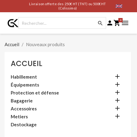
Livraison offerte des 250€ HT (TNT) ou 500€ HT
(Colissimo)
0




Accueil
Nouveaux produits
ACCUEIL

Habillement

Équipements

Protection et défense

Bagagerie

Accessoires

Metiers
Destockage