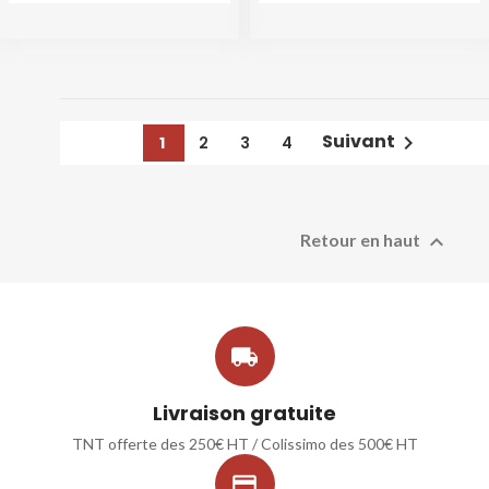
Suivant

1
2
3
4

Retour en haut

Livraison gratuite
TNT offerte des 250€ HT / Colissimo des 500€ HT
