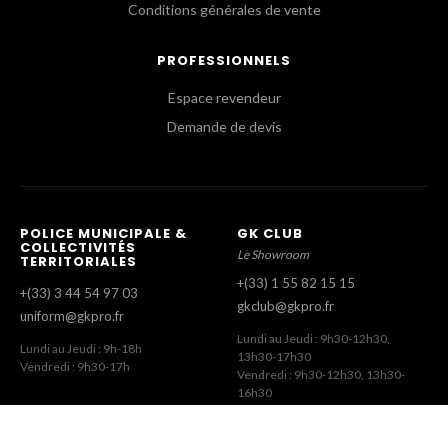
Conditions générales de vente
PROFESSIONNELS
Espace revendeur
Demande de devis
POLICE MUNICIPALE &
GK CLUB
COLLECTIVITÉS
Le Showroom
TERRITORIALES
+(33) 1 55 82 15 15
+(33) 3 44 54 97 03
gkclub@gkpro.fr
uniform@gkpro.fr
Lundi au Jeudi : 9h30-12h30,
Lundi au Jeudi : 9h-18h
13h30-17h30
Vendredi : 9h30-17h
Vendredi : 9h30-12h30, 13h30-
16h30
SERVICE COMMERCIAL
SERVICE CLIENT