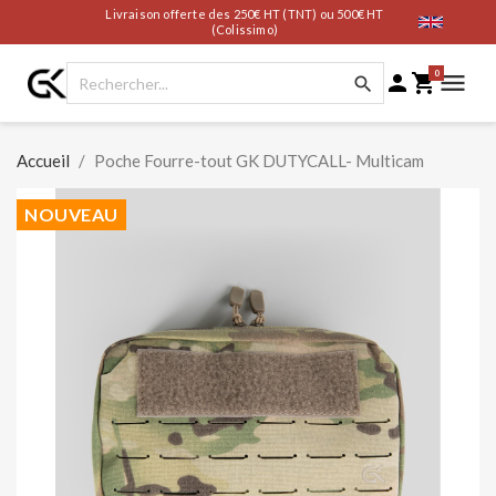
Livraison offerte des 250€ HT (TNT) ou 500€ HT
(Colissimo)
0




Accueil
Poche Fourre-tout GK DUTYCALL- Multicam
NOUVEAU