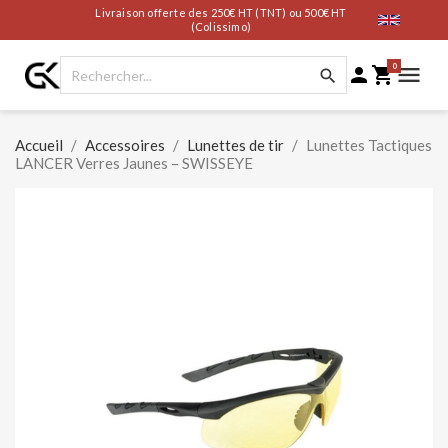
Livraison offerte des 250€ HT (TNT) ou 500€ HT
(Colissimo)
0




Accueil
Accessoires
Lunettes de tir
Lunettes Tactiques
LANCER Verres Jaunes – SWISSEYE