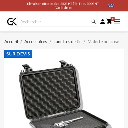
Livraison offerte des 250€ HT (TNT) ou 500€ HT
(Colissimo)
0




Accueil
Accessoires
Lunettes de tir
Malette pelicase
SUR DEVIS