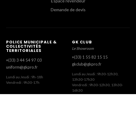
Espace revendeur
Demande de devis
POLICE MUNICIPALE &
GK CLUB
COLLECTIVITÉS
Le Showroom
TERRITORIALES
+(33) 1 55 82 15 15
+(33) 3 44 54 97 03
gkclub@gkpro.fr
uniform@gkpro.fr
Lundi au Jeudi : 9h30-12h30,
Lundi au Jeudi : 9h-18h
13h30-17h30
Vendredi : 9h30-17h
Vendredi : 9h30-12h30, 13h30-
16h30
SERVICE COMMERCIAL
SERVICE CLIENT
Commandes Revendeurs
Commandes Internet
+(33) 1 55 82 15 00
+(33) 1 41 63 14 79
gk@gkpro.fr
eshop@gkpro.fr
Lundi au Jeudi : 9h-18h
Lundi au Jeudi : 8h-12h30, 13h30-