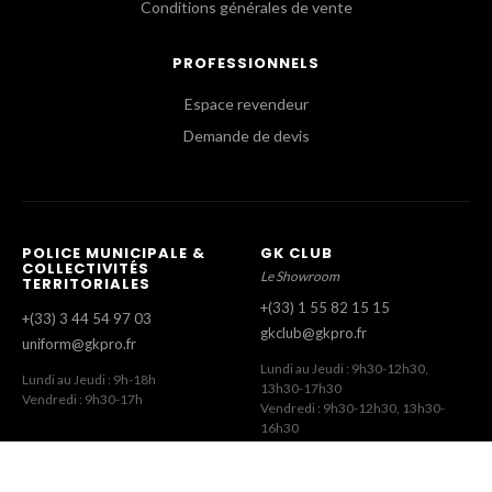
Conditions générales de vente
PROFESSIONNELS
Espace revendeur
Demande de devis
POLICE MUNICIPALE &
GK CLUB
COLLECTIVITÉS
Le Showroom
TERRITORIALES
+(33) 1 55 82 15 15
+(33) 3 44 54 97 03
gkclub@gkpro.fr
uniform@gkpro.fr
Lundi au Jeudi : 9h30-12h30,
Lundi au Jeudi : 9h-18h
13h30-17h30
Vendredi : 9h30-17h
Vendredi : 9h30-12h30, 13h30-
16h30
SERVICE COMMERCIAL
SERVICE CLIENT