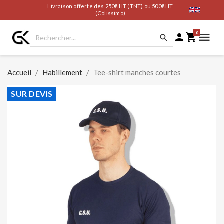
Livraison offerte des 250€ HT (TNT) ou 500€ HT
(Colissimo)
0




Accueil
Habillement
Tee-shirt manches courtes
SUR DEVIS