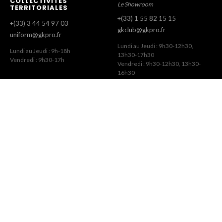
COLLECTIVITÉS
Le Showroom
TERRITORIALES
+(33) 1 55 82 15 15
+(33) 3 44 54 97 03
gkclub@gkpro.fr
uniform@gkpro.fr
Lundi au Jeudi : 9h30-12h30,
Lundi au Jeudi : 9h-18h
13h30-17h30
Vendredi : 9h30-17h
Vendredi : 9h30-12h30, 13h30-
16h30
SERVICE COMMERCIAL
SERVICE CLIENT
Commandes Revendeurs
Commandes Internet
+(33) 1 55 82 15 00
+(33) 1 41 63 14 79
gk@gkpro.fr
eshop@gkpro.fr
Lundi au Jeudi : 9h-18h
Lundi au Jeudi : 8h-12h30, 13h30-
Vendredi : 9h-17h
17h
Vendredi : 8h-12h30, 13h30-16h
GK © 2026 · Site par
DavySoft