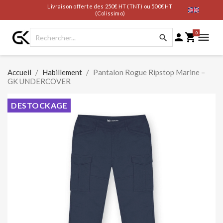
Livraison offerte des 250€ HT (TNT) ou 500€ HT
(Colissimo)
0




Accueil
Habillement
Pantalon Rogue Ripstop Marine –
GK UNDERCOVER
DESTOCKAGE