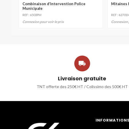
Combinaison d’Intervention Police
Mitaines K
Municipale
REF : 6503PM
REF : 62701
Connexion pour voir le prix
Connexion p

Livraison gratuite
TNT offerte des 250€ HT / Colissimo des 500€ HT
INFORMATION