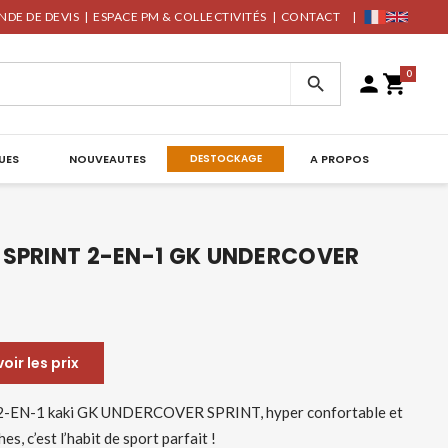
DE DE DEVIS
|
ESPACE PM & COLLECTIVITÉS
|
CONTACT
|
0



UES
NOUVEAUTES
DESTOCKAGE
A PROPOS
 SPRINT 2-EN-1 GK UNDERCOVER
ir les prix
t 2-EN-1 kaki GK UNDERCOVER SPRINT, hyper confortable et
, c’est l’habit de sport parfait !