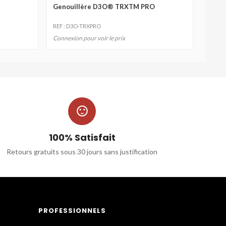
Genouillère D3O® TRXTM PRO
REF : D3O-TRXPRO
Connexion pour voir le prix

100% Satisfait
Retours gratuits sous 30 jours sans justification
PROFESSIONNELS