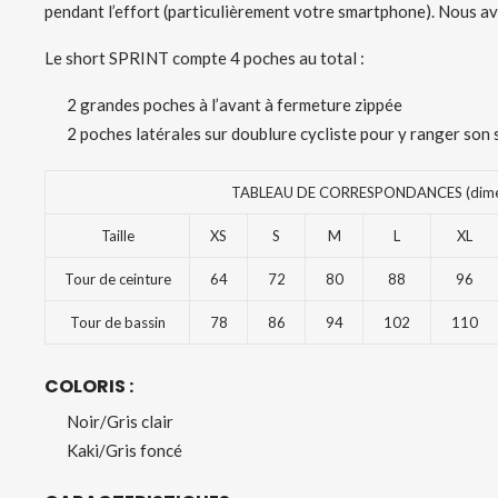
pendant l’effort (particulièrement votre smartphone). Nous av
Le short SPRINT compte 4 poches au total :
2 grandes poches à l’avant à fermeture zippée
2 poches latérales sur doublure cycliste pour y ranger so
TABLEAU DE CORRESPONDANCES (dimen
Taille
XS
S
M
L
XL
Tour de ceinture
64
72
80
88
96
Tour de bassin
78
86
94
102
110
COLORIS :
Noir/Gris clair
Kaki/Gris foncé