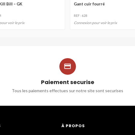
ill Bill – GK
Gant cuir fourré
M
REF : 628
our voir le prix
Connexion pour voir le prix

Paiement securise
Tous les paiements effectues sur notre site sont securises
S
À PROPOS