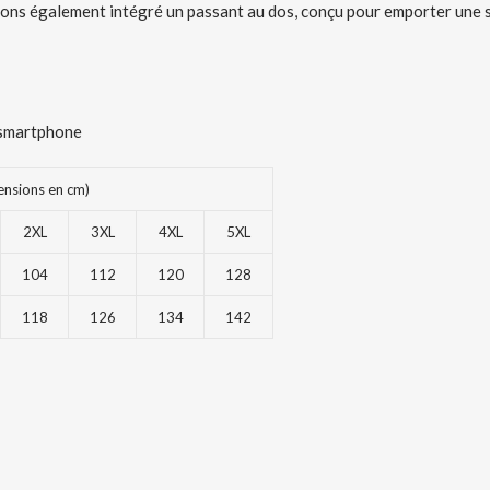
ons également intégré un passant au dos, conçu pour emporter une se
n smartphone
sions en cm)
2XL
3XL
4XL
5XL
104
112
120
128
118
126
134
142