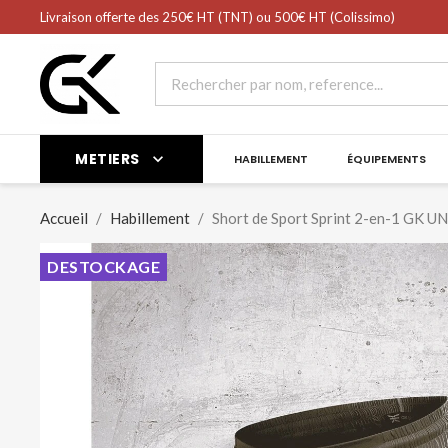
shopping_cart
Livraison offerte des 250€ HT (TNT) ou 500€ HT (Colissimo)
Panier
(0)
METIERS

HABILLEMENT
ÉQUIPEMENTS
Accueil
Habillement
Short de Sport Sprint 2-en-1 GK
DESTOCKAGE