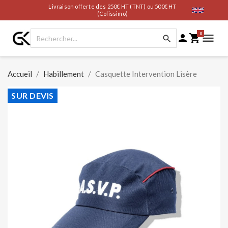
Livraison offerte des 250€ HT (TNT) ou 500€ HT
(Colissimo)
0




Accueil
Habillement
Casquette Intervention Lisère
SUR DEVIS