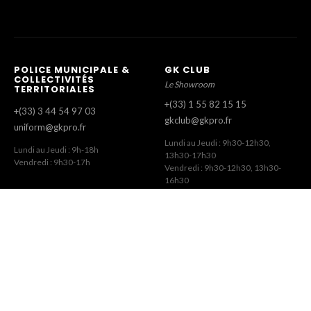
POLICE MUNICIPALE &
GK CLUB
COLLECTIVITÉS
Le Showroom
TERRITORIALES
+(33) 1 55 82 15 15
+(33) 3 44 54 97 03
gkclub@gkpro.fr
uniform@gkpro.fr
Lundi au Jeudi : 9h30-12h30,
Lundi au Jeudi : 9h-18h
13h30-17h30
Vendredi : 9h30-17h
Vendredi : 9h30-12h30, 13h30-
16h30
SERVICE COMMERCIAL
SERVICE CLIENT
Commandes Revendeurs
Commandes Internet
+(33) 1 55 82 15 00
+(33) 1 41 63 14 79
gk@gkpro.fr
eshop@gkpro.fr
Lundi au Jeudi : 9h-18h
Lundi au Jeudi : 8h-12h30, 13h30-
Vendredi : 9h-17h
17h
Vendredi : 8h-12h30, 13h30-16h