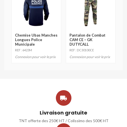
Chemise Ubas Manches
Pantalon de Combat
Longues Police
CAM CE – GK
Municipale
DUTYCALL
REF : 6423M
REF : DC30100CE
Connexion pour voir le prix
Connexion pour voir le prix

Livraison gratuite
TNT offerte des 250€ HT / Colissimo des 500€ HT