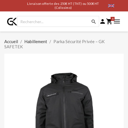
Livraison offerte des 250€ HT (TNT) ou 500€ HT
(Colissimo)
0




Accueil
Habillement
Parka Sécurité Privée – GK
SAFETEK