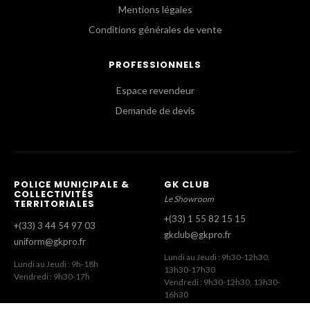
Mentions légales
Conditions générales de vente
PROFESSIONNELS
Espace revendeur
Demande de devis
POLICE MUNICIPALE &
GK CLUB
COLLECTIVITÉS
Le Showroom
TERRITORIALES
+(33) 1 55 82 15 15
+(33) 3 44 54 97 03
gkclub@gkpro.fr
uniform@gkpro.fr
Lundi au Jeudi : 9h30-12h30,
Lundi au Jeudi : 9h-18h
13h30-17h30
Vendredi : 9h30-17h
Vendredi : 9h30-12h30, 13h30-
16h30