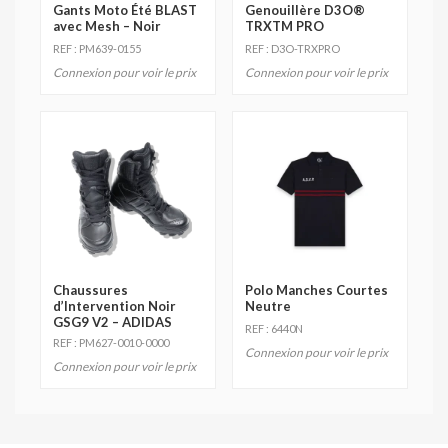
Gants Moto Été BLAST
Genouillère D3O®
avec Mesh – Noir
TRXTM PRO
REF : PM639-0155
REF : D3O-TRXPRO
Connexion pour voir le prix
Connexion pour voir le prix
Chaussures
Polo Manches Courtes
d’Intervention Noir
Neutre
GSG9 V2 – ADIDAS
REF : 6440N
REF : PM627-0010-0000
Connexion pour voir le prix
Connexion pour voir le prix