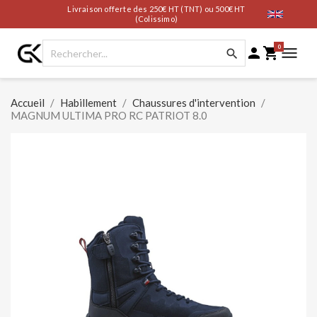
Livraison offerte des 250€ HT (TNT) ou 500€ HT
(Colissimo)
0




Accueil
Habillement
Chaussures d'intervention
MAGNUM ULTIMA PRO RC PATRIOT 8.0