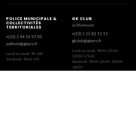
POLICE MUNICIPALE &
GK CLUB
COLLECTIVITÉS
Le Showroom
TERRITORIALES
+(33) 1 55 82 15 15
+(33) 3 44 54 97 03
gkclub@gkpro.fr
uniform@gkpro.fr
Lundi au Jeudi : 9h30-12h30,
Lundi au Jeudi : 9h-18h
13h30-17h30
Vendredi : 9h30-17h
Vendredi : 9h30-12h30, 13h30-
16h30
SERVICE COMMERCIAL
SERVICE CLIENT
Commandes Revendeurs
Commandes Internet
+(33) 1 55 82 15 00
+(33) 1 41 63 14 79
gk@gkpro.fr
eshop@gkpro.fr
Lundi au Jeudi : 9h-18h
Lundi au Jeudi : 8h-12h30, 13h30-
Vendredi : 9h-17h
17h
Vendredi : 8h-12h30, 13h30-16h