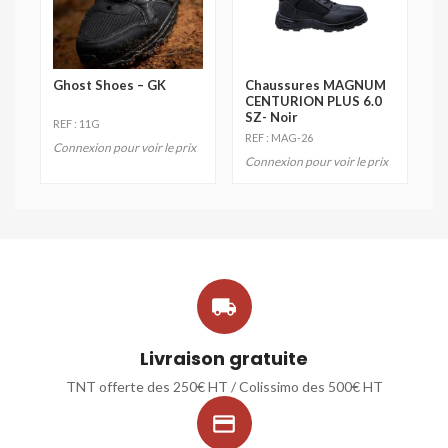
Ghost Shoes – GK
Chaussures MAGNUM
CENTURION PLUS 6.0
SZ- Noir
REF : 11G
REF : MAG-26
Connexion pour voir le prix
Connexion pour voir le prix

Livraison gratuite
TNT offerte des 250€ HT / Colissimo des 500€ HT
