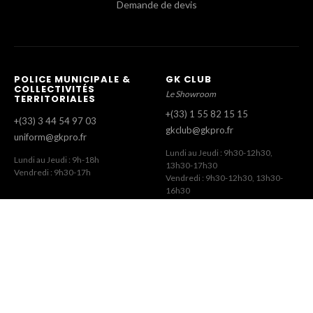
Demande de devis
POLICE MUNICIPALE &
GK CLUB
COLLECTIVITÉS
Le Showroom
TERRITORIALES
+(33) 1 55 82 15 15
+(33) 3 44 54 97 03
gkclub@gkpro.fr
uniform@gkpro.fr
Lundi au Jeudi : 9h30-12h30,
Lundi au Jeudi : 9h-18h
13h30-17h30
Vendredi : 9h30-17h
Vendredi : 9h30-12h30, 13h30-
16h30
SERVICE COMMERCIAL
SERVICE CLIENT
Commandes Revendeurs
Commandes Internet
+(33) 1 55 82 15 00
+(33) 1 41 63 14 79
gk@gkpro.fr
eshop@gkpro.fr
Lundi au Jeudi : 9h-18h
Lundi au Jeudi : 8h-12h30, 13h30-
Vendredi : 9h-17h
17h