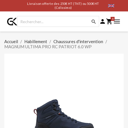
Livraison offerte des 250€ HT (TNT) ou 500€ HT
(Colissimo)
0




Accueil
Habillement
Chaussures d'intervention
MAGNUM ULTIMA PRO RC PATRIOT 6.0 WP