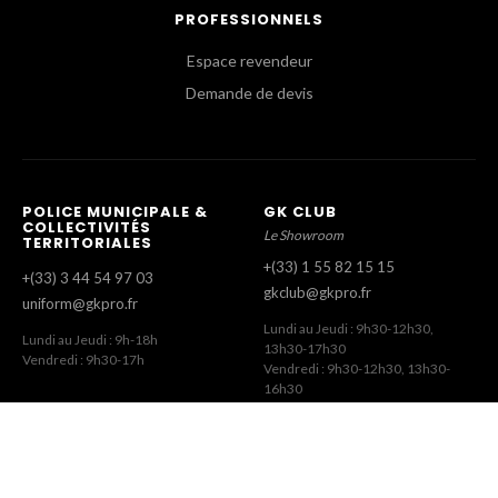
PROFESSIONNELS
Espace revendeur
Demande de devis
POLICE MUNICIPALE &
GK CLUB
COLLECTIVITÉS
Le Showroom
TERRITORIALES
+(33) 1 55 82 15 15
+(33) 3 44 54 97 03
gkclub@gkpro.fr
uniform@gkpro.fr
Lundi au Jeudi : 9h30-12h30,
Lundi au Jeudi : 9h-18h
13h30-17h30
Vendredi : 9h30-17h
Vendredi : 9h30-12h30, 13h30-
16h30
SERVICE COMMERCIAL
SERVICE CLIENT
Commandes Revendeurs
Commandes Internet
+(33) 1 55 82 15 00
+(33) 1 41 63 14 79