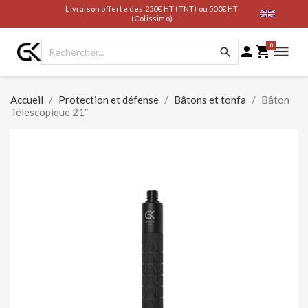
Livraison offerte des 250€ HT (TNT) ou 500€ HT
(Colissimo)
0




Accueil
Protection et défense
Bâtons et tonfa
Bâton
Télescopique 21″