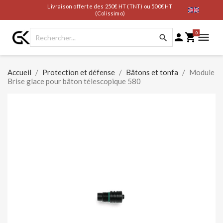
Livraison offerte des 250€ HT (TNT) ou 500€ HT
(Colissimo)
0




Accueil
Protection et défense
Bâtons et tonfa
Module
Brise glace pour bâton télescopique 580