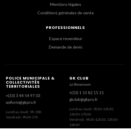
Mentions légales
Conditions générales de vente
PROFESSIONNELS
Espace revendeur
Demande de devis
POLICE MUNICIPALE &
GK CLUB
COLLECTIVITÉS
Le Showroom
TERRITORIALES
+(33) 1 55 82 15 15
+(33) 3 44 54 97 03
gkclub@gkpro.fr
uniform@gkpro.fr
Lundi au Jeudi : 9h30-12h30,
Lundi au Jeudi : 9h-18h
13h30-17h30
Vendredi : 9h30-17h
Vendredi : 9h30-12h30, 13h30-
16h30