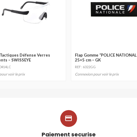
Tactiques Défense Verres
Flap Gomme “POLICE NATIONALE
ents – SWISSEYE
25×5 cm – GK
40414LC
REF : 6322GG
our voir le prix
Connexion pour voir le prix

Paiement securise