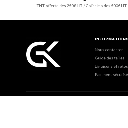
TNT offerte des 250€ HT / Colissimo des 500€ HT
INFORMATION
Nous contacter
Guide des tailles
Livraisons et reto
Paiement sécurisé
POLICE MUNICIPALE &
GK CLU
COLLECTIVITÉS TERRITORIALES
Le Showr
+(33) 3 44 54 97 03
+(33) 1 5
uniform@gkpro.fr
gkclub@gk