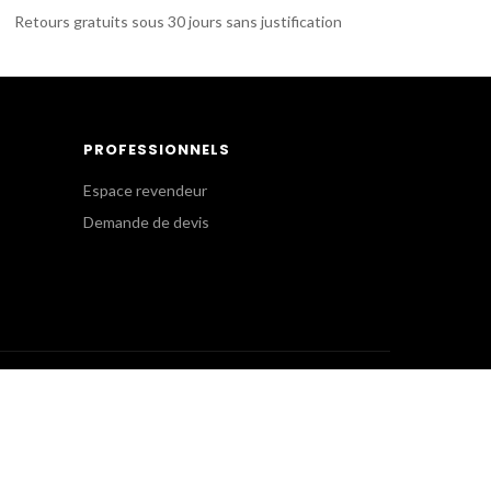
Retours gratuits sous 30 jours sans justification
PROFESSIONNELS
Espace revendeur
Demande de devis
SERVICE CLIENT
Commandes Internet
+(33) 1 41 63 14 79
eshop@gkpro.fr