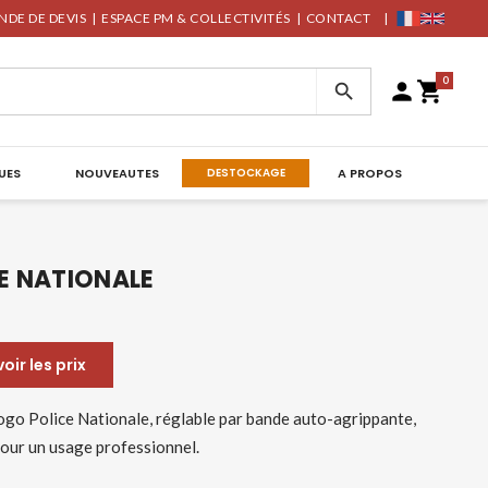
DE DE DEVIS
|
ESPACE PM & COLLECTIVITÉS
|
CONTACT
|
0



UES
NOUVEAUTES
DESTOCKAGE
A PROPOS
E NATIONALE
ir les prix
logo Police Nationale, réglable par bande auto-agrippante,
 pour un usage professionnel.