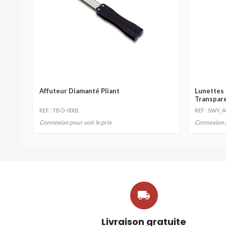
Affuteur Diamanté Pliant
Lunettes 
Transpar
REF : TBO-0001
REF : SWY_
Connexion pour voir le prix
Connexion p

Livraison gratuite