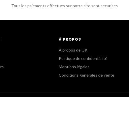
Tous les paiements effectues sur notre site sont securises
S
À PROPOS
À propos de GK
Politique de confidentialité
urs
Mentions légales
Conditions générales de vente
B
SERVICE COMMERCIAL
oom
Commandes Revendeurs
5 82 15 15
+(33) 1 55 82 15 00
pro.fr
gk@gkpro.fr