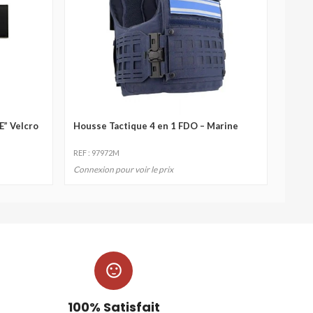
” Velcro
Housse Tactique 4 en 1 FDO – Marine
REF : 97972M
Connexion pour voir le prix

100% Satisfait