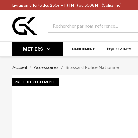
shopping_cart
Livraison offerte des 250€ HT (TNT) ou 500€ HT (Colissimo)
Panier
(0)
METIERS

HABILLEMENT
ÉQUIPEMENTS
Accueil
Accessoires
Brassard Police Nationale
PRODUIT RÉGLEMENTÉ