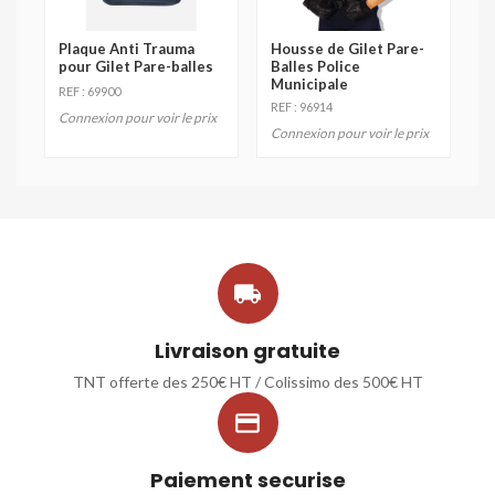
Plaque Anti Trauma
Housse de Gilet Pare-
pour Gilet Pare-balles
Balles Police
Municipale
REF : 69900
REF : 96914
Connexion pour voir le prix
Connexion pour voir le prix

Livraison gratuite
TNT offerte des 250€ HT / Colissimo des 500€ HT

Paiement securise