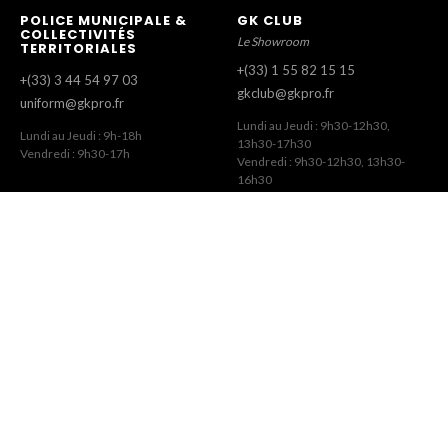
POLICE MUNICIPALE &
GK CLUB
COLLECTIVITÉS
Le Showroom
TERRITORIALES
+(33) 1 55 82 15 15
+(33) 3 44 54 97 03
gkclub@gkpro.fr
uniform@gkpro.fr
Lundi au Jeudi : 9h30-12h30,
Lundi au Jeudi : 9h-18h
13h30-17h30
Vendredi : 9h30-17h
Vendredi : 9h30-12h30, 13h30-
16h30
SERVICE COMMERCIAL
SERVICE CLIENT
Commandes Revendeurs
Commandes Internet
+(33) 1 55 82 15 00
+(33) 1 41 63 14 79
gk@gkpro.fr
eshop@gkpro.fr
Lundi au Jeudi : 9h-18h
Lundi au Jeudi : 8h-12h30, 13h30-
Vendredi : 9h-17h
17h
Vendredi : 8h-12h30, 13h30-16h
GK © 2026 · Site par
DavySoft