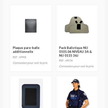
Plaque pare-balle
Pack Balistique NIJ
additionnelle
0101.06 NIVEAU 3A &
NIJ 0115 36J
REF : 69901
REF : 69156
Connexion pour voir le prix
Connexion pour voir le prix