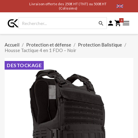
Livraison offerte des 250€ HT (TNT) ou 500€ HT
(Colissimo)
0




Accueil
Protection et défense
Protection Balistique
Housse Tactique 4 en 1 FDO – Noir
DESTOCKAGE