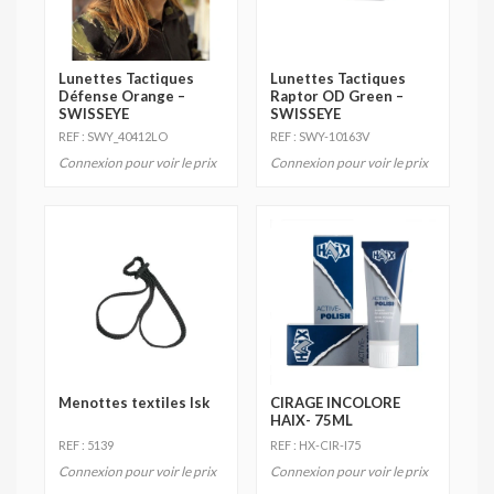
Lunettes Tactiques
Lunettes Tactiques
Défense Orange –
Raptor OD Green –
SWISSEYE
SWISSEYE
REF : SWY_40412LO
REF : SWY-10163V
Connexion pour voir le prix
Connexion pour voir le prix
Menottes textiles lsk
CIRAGE INCOLORE
HAIX- 75ML
REF : 5139
REF : HX-CIR-I75
Connexion pour voir le prix
Connexion pour voir le prix