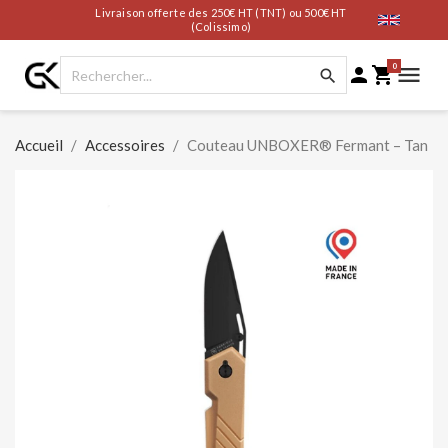
Livraison offerte des 250€ HT (TNT) ou 500€ HT
(Colissimo)
0




Accueil
Accessoires
Couteau UNBOXER® Fermant – Tan