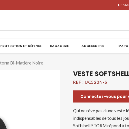
DEMAN
PROTECTION ET DÉFENSE
BAGAGERIE
ACCESSOIRES
MARQ
Storm Bi-Matière Noire
VESTE SOFTSHEL
REF :
UC520N-S
Connectez-vous pour vo
Qui ne rêve pas d’une veste l
indispensables de tous les jo
Softshell STORM répond à tou