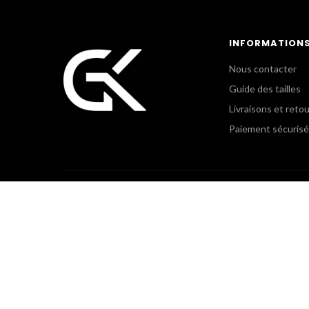
INFORMATION
Nous contacter
Guide des tailles
Livraisons et reto
Paiement sécurisé
POLICE MUNICIPALE &
GK CLU
COLLECTIVITÉS TERRITORIALES
Le Showr
+(33) 3 44 54 97 03
+(33) 1 5
uniform@gkpro.fr
gkclub@gk
Lundi au Jeudi : 9h-18h
Lundi au J
Vendredi : 9h30-17h
Vendredi 