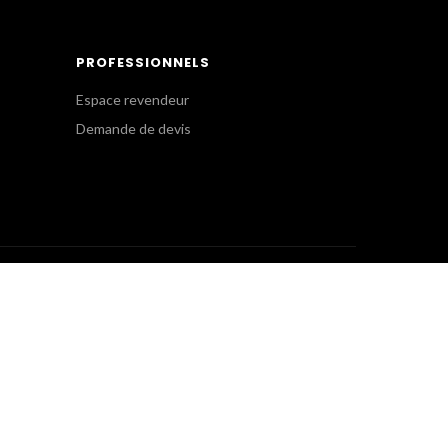
PROFESSIONNELS
Espace revendeur
Demande de devis
SERVICE CLIENT
Commandes Internet
+(33) 1 41 63 14 79
eshop@gkpro.fr
Lundi au Jeudi : 8h-12h30, 13h30-17h
Vendredi : 8h-12h30, 13h30-16h