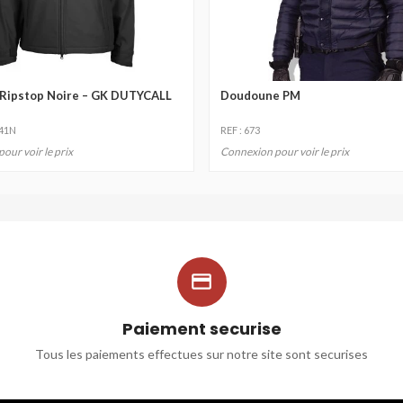
 Ripstop Noire – GK DUTYCALL
Doudoune PM
241N
REF : 673
our voir le prix
Connexion pour voir le prix

Paiement securise
Tous les paiements effectues sur notre site sont securises