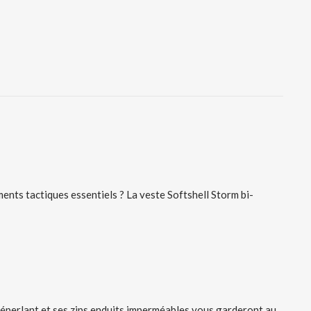
ments tactiques essentiels ? La veste Softshell Storm bi-
 déperlant et ses zips enduits imperméables vous garderont au