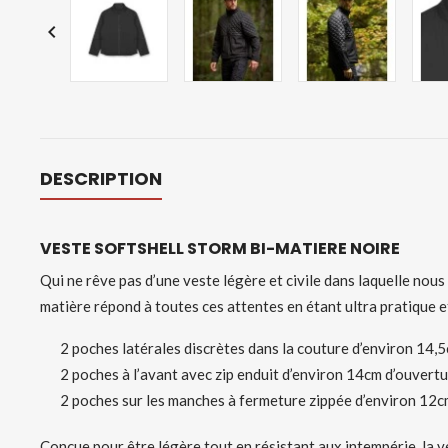

DESCRIPTION
VESTE SOFTSHELL STORM BI-MATIERE NOIRE
Qui ne rêve pas d’une veste légère et civile dans laquelle nou
matière répond à toutes ces attentes en étant ultra pratique e
2 poches latérales discrètes
dans la couture d’environ
14,5
2
poches
à l’avant
avec zip enduit d’environ 14cm
d’ouvertu
2 poches sur les
manches à fermeture zippée
d’environ
12cm
Conçue pour être légère tout en résistant aux intempérie, la v