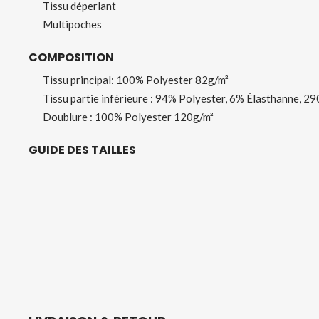
Tissu déperlant
Multi
poches
COMPOSITION
Tissu
principal
:
100% P
olyester 82
g/m²
Tissu partie inférieure
: 94% Polyester, 6% É
lasthanne
,
29
Doublure
: 100% Polyester
120g/m²
GUIDE DES TAILLES
TABLEAU DE CORRESPONDANCES (dimensions en 
Taille
XS
S
M
L
XL
2XL
3X
ALPHA
Tour de
76-
84-
92-
100-
108-
116-
124
poitrine
80
88
96
104
112
120
12