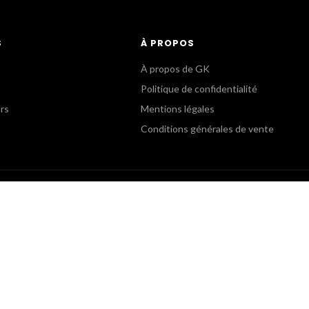
S
À PROPOS
À propos de GK
Politique de confidentialité
urs
Mentions légales
Conditions générales de vente
B
SERVICE COMMERCIAL
oom
Commandes Revendeurs
5 82 15 15
+(33) 1 55 82 15 00
pro.fr
gk@gkpro.fr
eudi : 9h30-12h30, 13h30-17h30
Lundi au Jeudi : 9h-18h
: 9h30-12h30, 13h30-16h30
Vendredi : 9h-17h