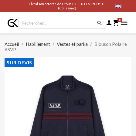
Livraison offerte des 250€ HT (TNT) ou 500€ HT
(Colissimo)
0




Accueil
Habillement
Vestes et parka
Blouson Polaire
ASVP
SUR DEVIS