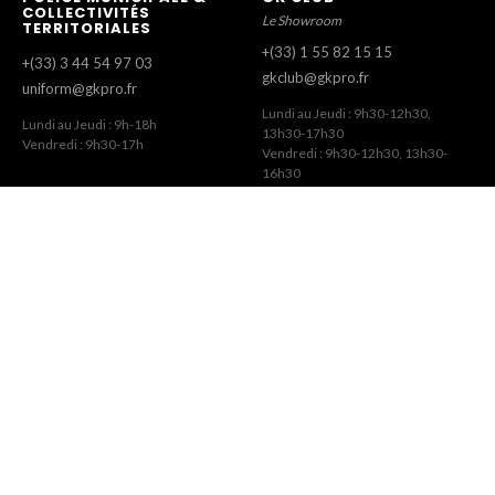
COLLECTIVITÉS
Le Showroom
TERRITORIALES
+(33) 1 55 82 15 15
+(33) 3 44 54 97 03
gkclub@gkpro.fr
uniform@gkpro.fr
Lundi au Jeudi : 9h30-12h30,
Lundi au Jeudi : 9h-18h
13h30-17h30
Vendredi : 9h30-17h
Vendredi : 9h30-12h30, 13h30-
16h30
SERVICE COMMERCIAL
SERVICE CLIENT
Commandes Revendeurs
Commandes Internet
+(33) 1 55 82 15 00
+(33) 1 41 63 14 79
gk@gkpro.fr
eshop@gkpro.fr
Lundi au Jeudi : 9h-18h
Lundi au Jeudi : 8h-12h30, 13h30-
Vendredi : 9h-17h
17h
Vendredi : 8h-12h30, 13h30-16h
GK © 2026 · Site par
DavySoft