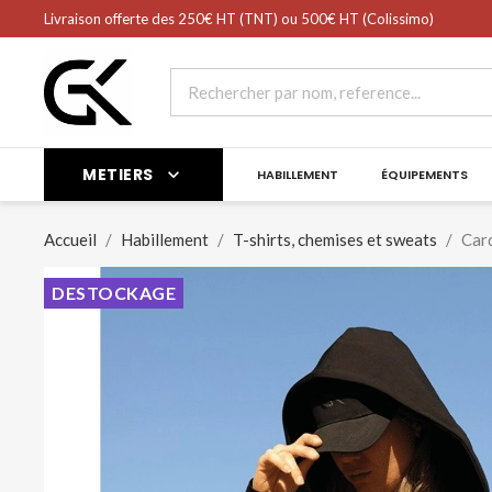
shopping_cart
Livraison offerte des 250€ HT (TNT) ou 500€ HT (Colissimo)
Panier
(0)
METIERS

HABILLEMENT
ÉQUIPEMENTS
Accueil
Habillement
T-shirts, chemises et sweats
Car
DESTOCKAGE