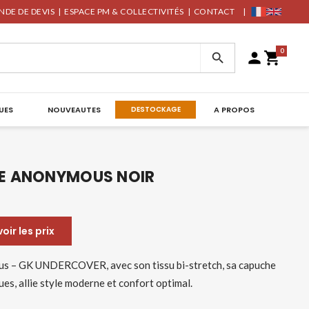
DE DE DEVIS
|
ESPACE PM & COLLECTIVITÉS
|
CONTACT
|
0



UES
NOUVEAUTES
DESTOCKAGE
A PROPOS
E ANONYMOUS NOIR
ir les prix
s – GK UNDERCOVER, avec son tissu bi-stretch, sa capuche
ues, allie style moderne et confort optimal.