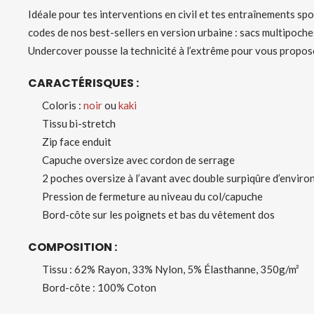
Idéale pour tes interventions en civil et tes entraînements sp
codes de nos best-sellers en version urbaine : sacs multipoch
Undercover pousse la technicité à l’extrême pour vous propo
CARACTÉRISQUES :
Coloris :
noir
ou
kaki
Tissu bi-stretch
Zip face enduit
Capuche oversize avec cordon de serrage
2 poches oversize à l’avant avec double surpiqûre d’enviro
Pression de fermeture au niveau du col/capuche
Bord-côte sur les poignets et bas du vêtement dos
COMPOSITION :
Tissu : 62% Rayon, 33% Nylon, 5% Élasthanne, 350g/m²
Bord-côte : 100% Coton