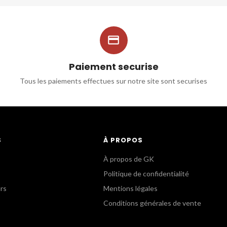

Paiement securise
Tous les paiements effectues sur notre site sont securises
S
À PROPOS
À propos de GK
Politique de confidentialité
urs
Mentions légales
Conditions générales de vente