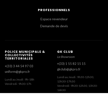
PROFESSIONNELS
Espace revendeur
Demande de devis
POLICE MUNICIPALE &
GK CLUB
COLLECTIVITÉS
Le Showroom
TERRITORIALES
+(33) 1 55 82 15 15
+(33) 3 44 54 97 03
gkclub@gkpro.fr
uniform@gkpro.fr
Lundi au Jeudi : 9h30-12h30,
Lundi au Jeudi : 9h-18h
13h30-17h30
Vendredi : 9h30-17h
Vendredi : 9h30-12h30, 13h30-
16h30
SERVICE COMMERCIAL
SERVICE CLIENT
Commandes Revendeurs
Commandes Internet