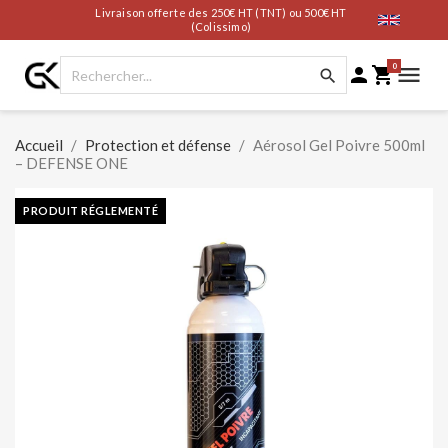
Livraison offerte des 250€ HT (TNT) ou 500€ HT
(Colissimo)
0




Accueil
Protection et défense
Aérosol Gel Poivre 500ml
– DEFENSE ONE
PRODUIT RÉGLEMENTÉ