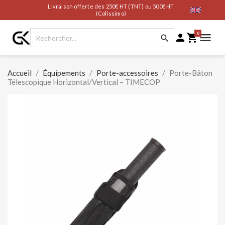
Livraison offerte des 250€ HT (TNT) ou 500€ HT
(Colissimo)
0




Accueil
Équipements
Porte-accessoires
Porte-Bâton
Télescopique Horizontal/Vertical – TIMECOP