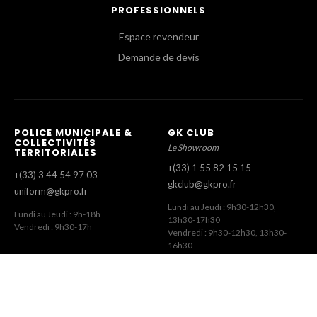
PROFESSIONNELS
Espace revendeur
Demande de devis
POLICE MUNICIPALE &
GK CLUB
COLLECTIVITÉS
Le Showroom
TERRITORIALES
+(33) 1 55 82 15 15
+(33) 3 44 54 97 03
gkclub@gkpro.fr
uniform@gkpro.fr
Lundi au Jeudi : 9h30-12h30,
Lundi au Jeudi : 9h-18h
13h30-17h30
Vendredi : 9h30-17h
Vendredi : 9h30-12h30, 13h30-
16h30
SERVICE COMMERCIAL
SERVICE CLIENT
Commandes Revendeurs
Commandes Internet
+(33) 1 55 82 15 00
+(33) 1 41 63 14 79