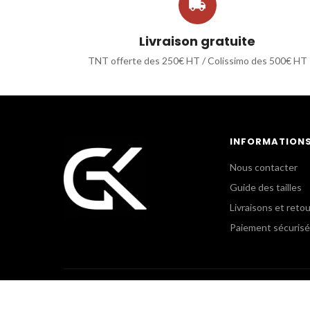

Livraison gratuite
TNT offerte des 250€ HT / Colissimo des 500€ HT
INFORMATION
Nous contacter
Guide des tailles
Livraisons et reto
Paiement sécurisé
POLICE MUNICIPALE &
GK CLU