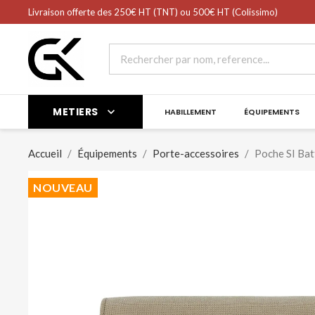
shopping_cart
Livraison offerte des 250€ HT (TNT) ou 500€ HT (Colissimo)
Panier
(0)
METIERS

HABILLEMENT
ÉQUIPEMENTS
Accueil
Équipements
Porte-accessoires
Poche SI Bat
NOUVEAU