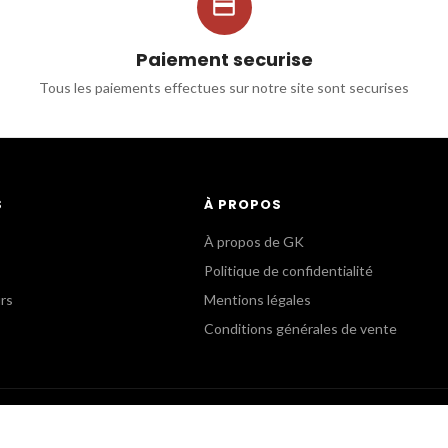

Paiement securise
Tous les paiements effectues sur notre site sont securises
S
À PROPOS
À propos de GK
Politique de confidentialité
urs
Mentions légales
Conditions générales de vente
B
SERVICE COMMERCIAL