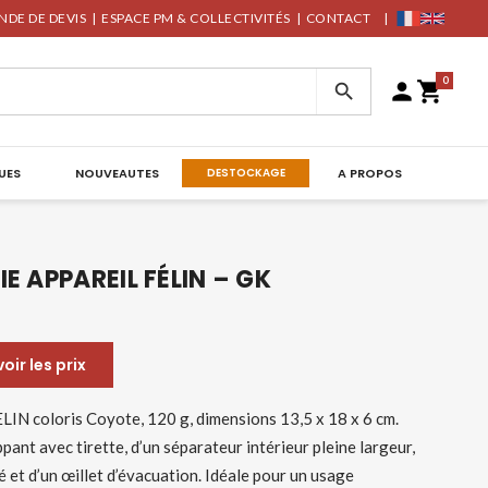
DE DE DEVIS
|
ESPACE PM & COLLECTIVITÉS
|
CONTACT
|
0



UES
NOUVEAUTES
DESTOCKAGE
A PROPOS
E APPAREIL FÉLIN – GK
ir les prix
LIN coloris Coyote, 120 g, dimensions 13,5 x 18 x 6 cm.
ant avec tirette, d’un séparateur intérieur pleine largeur,
et d’un œillet d’évacuation. Idéale pour un usage