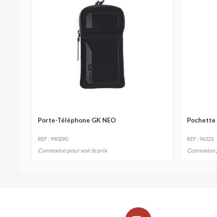
Porte-Téléphone GK NEO
Pochette
REF : 990290
REF : 96321
Connexion pour voir le prix
Connexion p