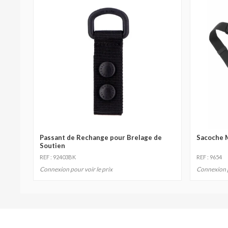
Passant de Rechange pour Brelage de
Sacoche M
Soutien
REF : 92403BK
REF : 9654
Connexion pour voir le prix
Connexion p