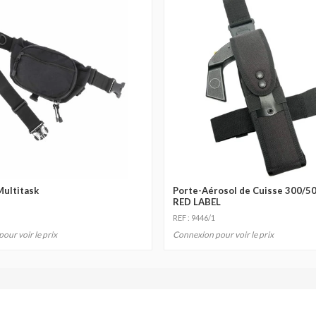
ultitask
Porte-Aérosol de Cuisse 300/5
RED LABEL
REF : 9446/1
our voir le prix
Connexion pour voir le prix