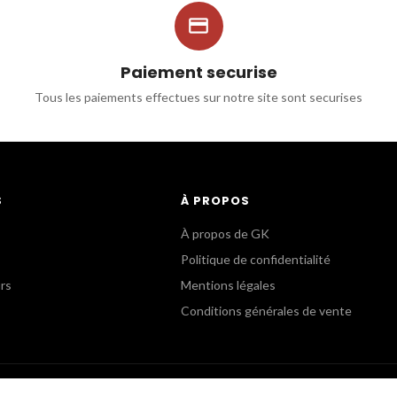

Paiement securise
Tous les paiements effectues sur notre site sont securises
S
À PROPOS
À propos de GK
Politique de confidentialité
urs
Mentions légales
Conditions générales de vente