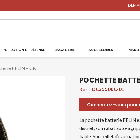
DEMAN
PROTECTION ET DÉFENSE
BAGAGERIE
ACCESSOIRES
MARQ
tterie FELIN – GK
POCHETTE BATTER
REF :
DC35500C-01
Connectez-vous pour vo
La pochette batterie FELIN e
discret, son rabat auto-agri
fiable. Son œillet d’évacuatio