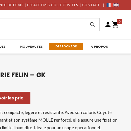
DE DE DEVIS
|
ESPACE PM & COLLECTIVITÉS
|
CONTACT
|
0



UES
NOUVEAUTES
DESTOCKAGE
A PROPOS
IE FELIN – GK
ir les prix
st compacte, légère et résistante. Avec son coloris Coyote
ppant et son système MOLLE renforcé, elle assure une fixation
n limite l’humidité. Idéale pour un usage opérationnel.