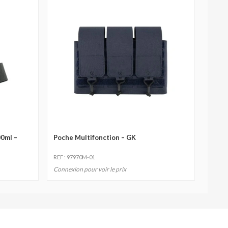
00ml –
Poche Multifonction – GK
REF : 97970M-01
Connexion pour voir le prix