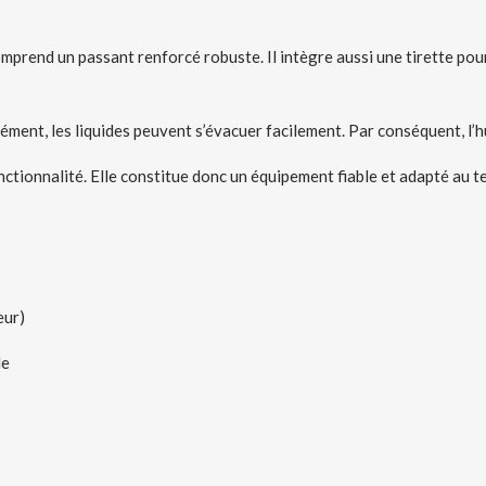
end un passant renforcé robuste. Il intègre aussi une tirette pour un
lément, les liquides peuvent s’évacuer facilement. Par conséquent, l’h
tionnalité. Elle constitue donc un équipement fiable et adapté au te
eur)
le