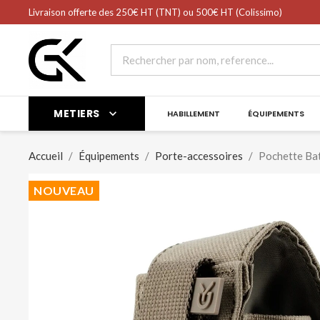
shopping_cart
Livraison offerte des 250€ HT (TNT) ou 500€ HT (Colissimo)
Panier
(0)
METIERS

HABILLEMENT
ÉQUIPEMENTS
Accueil
Équipements
Porte-accessoires
Pochette Ba
NOUVEAU