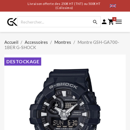
Livraison offerte des 250€ HT (TNT) ou 500€ HT
(Colissimo)
0




Accueil
Accessoires
Montres
Montre GSH-GA700-
1BER G-SHOCK
DESTOCKAGE