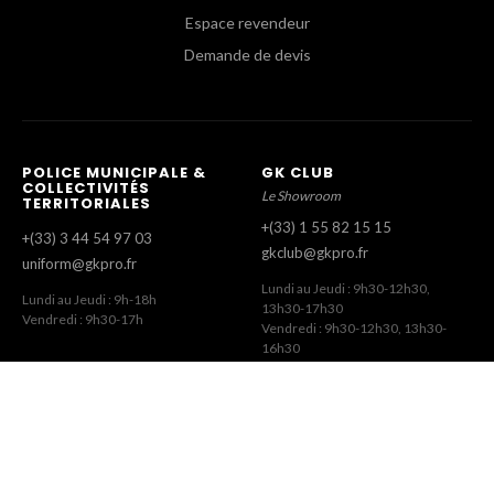
Espace revendeur
Demande de devis
POLICE MUNICIPALE &
GK CLUB
COLLECTIVITÉS
Le Showroom
TERRITORIALES
+(33) 1 55 82 15 15
+(33) 3 44 54 97 03
gkclub@gkpro.fr
uniform@gkpro.fr
Lundi au Jeudi : 9h30-12h30,
Lundi au Jeudi : 9h-18h
13h30-17h30
Vendredi : 9h30-17h
Vendredi : 9h30-12h30, 13h30-
16h30
SERVICE COMMERCIAL
SERVICE CLIENT
Commandes Revendeurs
Commandes Internet
+(33) 1 55 82 15 00
+(33) 1 41 63 14 79
gk@gkpro.fr
eshop@gkpro.fr