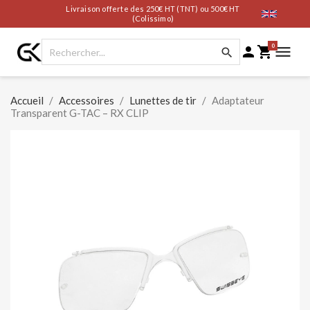
Livraison offerte des 250€ HT (TNT) ou 500€ HT
(Colissimo)
0




Accueil
Accessoires
Lunettes de tir
Adaptateur
Transparent G-TAC – RX CLIP