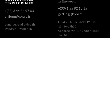
Le Showroom
TERRITORIALES
+(33) 1 55 82 15 15
+(33) 3 44 54 97 03
gkclub@gkpro.fr
uniform@gkpro.fr
Lundi au Jeudi : 9h30-12h30,
Lundi au Jeudi : 9h-18h
13h30-17h30
Vendredi : 9h30-17h
Vendredi : 9h30-12h30, 13h30-
16h30
SERVICE COMMERCIAL
SERVICE CLIENT
Commandes Revendeurs
Commandes Internet
+(33) 1 55 82 15 00
+(33) 1 41 63 14 79
gk@gkpro.fr
eshop@gkpro.fr
Lundi au Jeudi : 9h-18h
Lundi au Jeudi : 8h-12h30, 13h30-
Vendredi : 9h-17h
17h
Vendredi : 8h-12h30, 13h30-16h
GK © 2026 · Site par
DavySoft