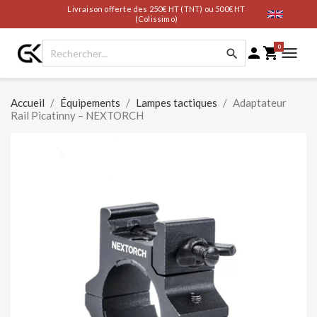
Livraison offerte des 250€ HT (TNT) ou 500€ HT
(Colissimo)
0




Accueil
Équipements
Lampes tactiques
Adaptateur
Rail Picatinny – NEXTORCH