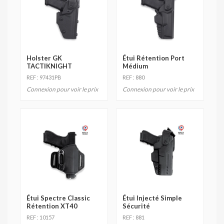
Holster GK
Étui Rétention Port
TACTIKNIGHT
Médium
REF : 97431PB
REF : 880
Connexion pour voir le prix
Connexion pour voir le prix
Étui Spectre Classic
Étui Injecté Simple
Rétention XT40
Sécurité
REF : 10157
REF : 881