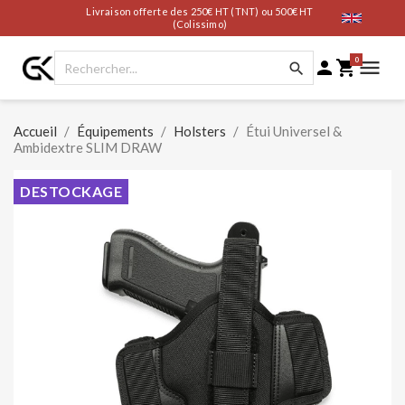
Livraison offerte des 250€ HT (TNT) ou 500€ HT
(Colissimo)
0




Accueil
Équipements
Holsters
Étui Universel &
Ambidextre SLIM DRAW
DESTOCKAGE