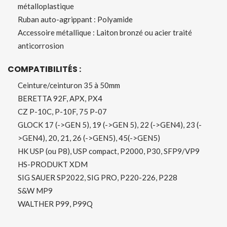
métalloplastique
Ruban auto-agrippant : Polyamide
Accessoire métallique : Laiton bronzé ou acier traité
anticorrosion
COMPATIBILITÉS :
Ceinture/ceinturon 35 à 50mm
BERETTA 92F, APX, PX4
CZ P-10C, P-10F, 75 P-07
GLOCK 17 (->GEN 5), 19 (->GEN 5), 22 (->GEN4), 23 (-
>GEN4), 20, 21, 26 (->GEN5), 45(->GEN5)
HK USP (ou P8), USP compact, P2000, P30, SFP9/VP9
HS-PRODUKT XDM
SIG SAUER SP2022, SIG PRO, P220-226, P228
S&W MP9
WALTHER P99, P99Q