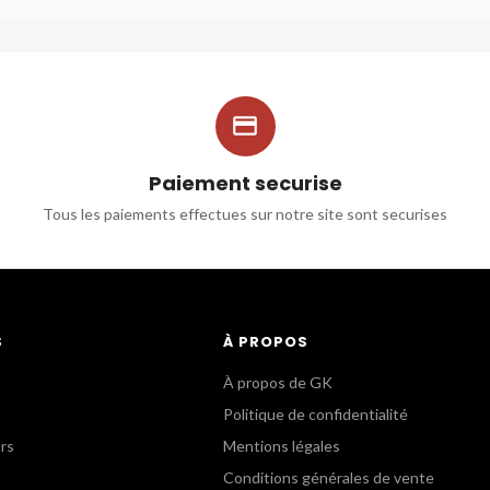

Paiement securise
Tous les paiements effectues sur notre site sont securises
S
À PROPOS
À propos de GK
Politique de confidentialité
urs
Mentions légales
Conditions générales de vente