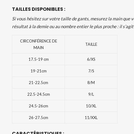
TAILLES DISPONIBLES :
Si vous hésitez sur votre taille de gants, mesurez la main que vo
résultat à la demie ou au nombre entier le plus proche : il s’agit 
CIRCONFÉRENCE DE
TAILLE
MAIN
17.5-19 cm
6/XS
19-21cm
7/S
21-22.5cm
8/M
22.5-24.5cm
9/L
24.5-26cm
10/XL
26-27.5cm
11/XXL
CARACTÉRISTIQUES :