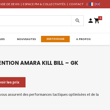
DE DE DEVIS
|
ESPACE PM & COLLECTIVITÉS
|
CONTACT
|
0



UES
NOUVEAUTES
DESTOCKAGE
A PROPOS
NTION AMARA KILL BILL – GK
ir les prix
 vous assurent des performances tactiques optimisées et de la