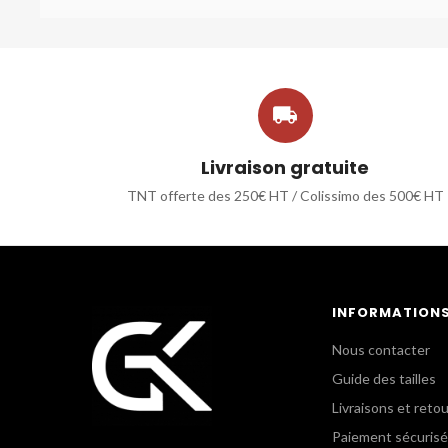

Livraison gratuite
TNT offerte des 250€ HT / Colissimo des 500€ HT
INFORMATION
Nous contacter
Guide des tailles
Livraisons et reto
Paiement sécurisé