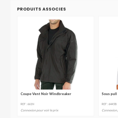
PRODUITS ASSOCIES
Coupe-Vent Noir Windbreaker
Sous pull
REF : 661N
REF : 6445B
Connexion pour voir le prix
Connexion p