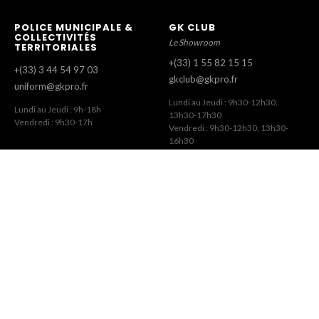
POLICE MUNICIPALE &
GK CLUB
COLLECTIVITÉS
Le Showroom
TERRITORIALES
+(33) 1 55 82 15 15
+(33) 3 44 54 97 03
gkclub@gkpro.fr
uniform@gkpro.fr
Lundi au Jeudi : 9h30-12h30,
Lundi au Jeudi : 9h-18h
13h30-17h30
Vendredi : 9h30-17h
Vendredi : 9h30-12h30, 13h30-
16h30
SERVICE COMMERCIAL
SERVICE CLIENT
Commandes Revendeurs
Commandes Internet
+(33) 1 55 82 15 00
+(33) 1 41 63 14 79
gk@gkpro.fr
eshop@gkpro.fr
Lundi au Jeudi : 9h-18h
Lundi au Jeudi : 8h-12h30, 13h30-
Vendredi : 9h-17h
17h
Vendredi : 8h-12h30, 13h30-16h