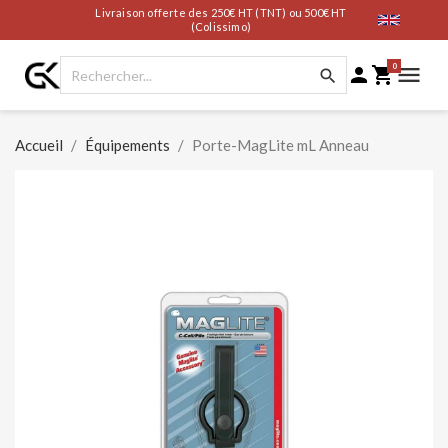
Livraison offerte des 250€ HT (TNT) ou 500€ HT
(Colissimo)
0




Accueil
Équipements
Porte-MagLite mL Anneau