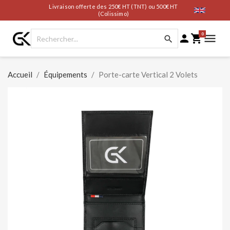
Livraison offerte des 250€ HT (TNT) ou 500€ HT
(Colissimo)
0




Accueil
Équipements
Porte-carte Vertical 2 Volets