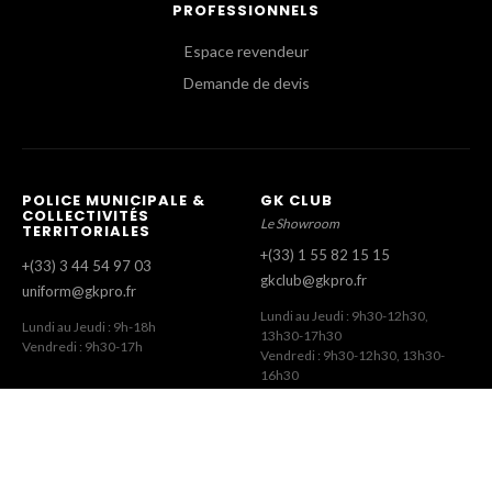
PROFESSIONNELS
Espace revendeur
Demande de devis
POLICE MUNICIPALE &
GK CLUB
COLLECTIVITÉS
Le Showroom
TERRITORIALES
+(33) 1 55 82 15 15
+(33) 3 44 54 97 03
gkclub@gkpro.fr
uniform@gkpro.fr
Lundi au Jeudi : 9h30-12h30,
Lundi au Jeudi : 9h-18h
13h30-17h30
Vendredi : 9h30-17h
Vendredi : 9h30-12h30, 13h30-
16h30
SERVICE COMMERCIAL
SERVICE CLIENT
Commandes Revendeurs
Commandes Internet
+(33) 1 55 82 15 00
+(33) 1 41 63 14 79