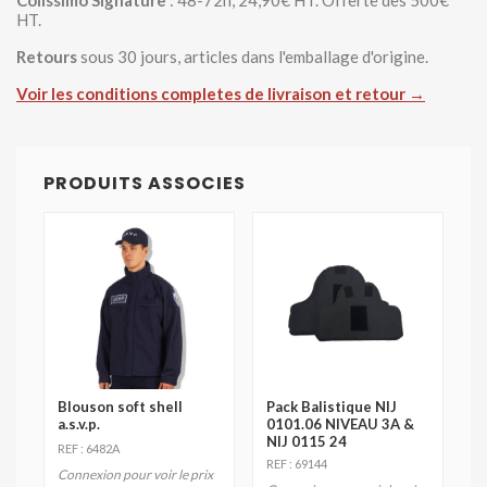
Colissimo Signature
: 48-72h, 24,90€ HT. Offerte des 500€
HT.
Retours
sous 30 jours, articles dans l'emballage d'origine.
Voir les conditions completes de livraison et retour →
PRODUITS ASSOCIES
Blouson soft shell
Pack Balistique NIJ
a.s.v.p.
0101.06 NIVEAU 3A &
NIJ 0115 24
REF : 6482A
REF : 69144
Connexion pour voir le prix