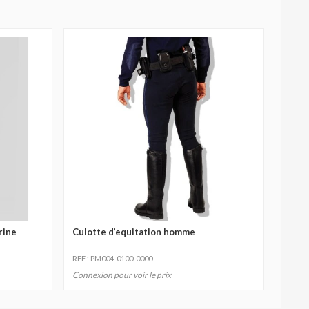
rine
Culotte d’equitation homme
REF : PM004-0100-0000
Connexion pour voir le prix