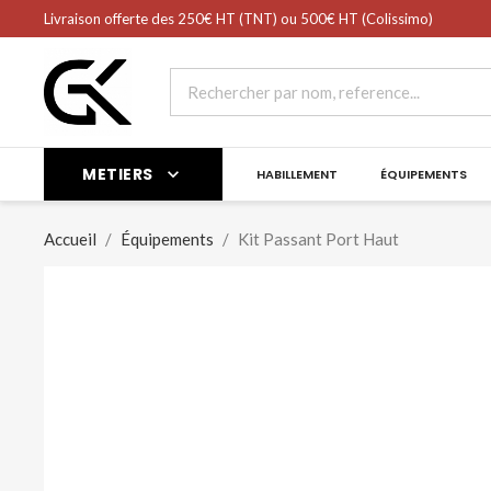
shopping_cart
Livraison offerte des 250€ HT (TNT) ou 500€ HT (Colissimo)
Panier
(0)
METIERS

HABILLEMENT
ÉQUIPEMENTS
Accueil
Équipements
Kit Passant Port Haut