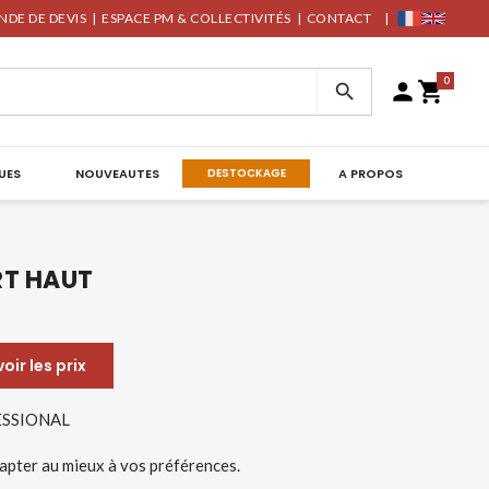
DE DE DEVIS
|
ESPACE PM & COLLECTIVITÉS
|
CONTACT
|
0



UES
NOUVEAUTES
DESTOCKAGE
A PROPOS
RT HAUT
ir les prix
FESSIONAL
dapter au mieux à vos préférences.