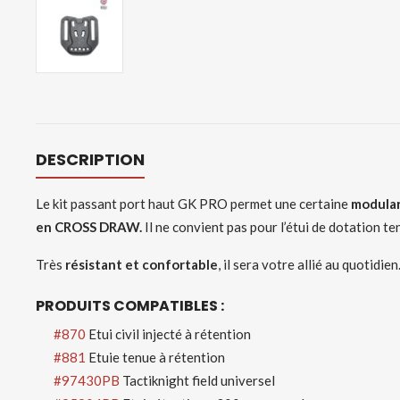
DESCRIPTION
Le kit passant port haut GK PRO permet une certaine
modular
en CROSS DRAW.
Il ne convient pas pour l’étui de dotation t
Très
résistant et confortable
, il sera votre allié au quotidien
PRODUITS COMPATIBLES :
#870
Etui civil injecté à rétention
#881
Etuie tenue à rétention
#97430PB
Tactiknight field universel