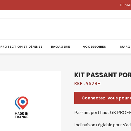
DEMAN
PROTECTION ET DÉFENSE
BAGAGERIE
ACCESSOIRES
MARQ
KIT PASSANT PO
REF :
957BH
Connectez-vous pour vo
Passant port haut GK PRO
Inclinaison réglable pour s’a