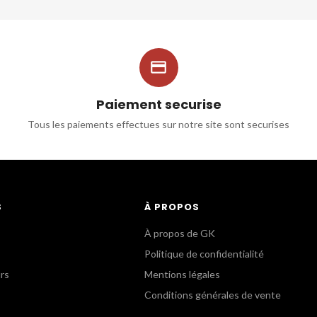

Paiement securise
Tous les paiements effectues sur notre site sont securises
S
À PROPOS
À propos de GK
Politique de confidentialité
urs
Mentions légales
Conditions générales de vente