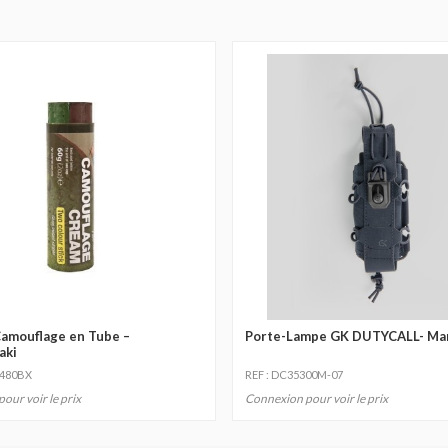
Camouflage en Tube –
Porte-Lampe GK DUTYCALL- Ma
aki
1480BX
REF : DC35300M-07
our voir le prix
Connexion pour voir le prix