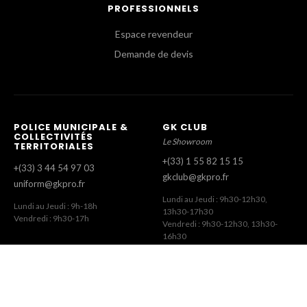
PROFESSIONNELS
Espace revendeur
Demande de devis
POLICE MUNICIPALE &
GK CLUB
COLLECTIVITÉS
Le Showroom
TERRITORIALES
+(33) 1 55 82 15 15
+(33) 3 44 54 97 03
gkclub@gkpro.fr
uniform@gkpro.fr
Lundi au Jeudi : 9h30-12h30,
Lundi au Jeudi : 9h-18h
13h30-17h30
Vendredi : 9h30-17h
Vendredi : 9h30-12h30, 13h30-
16h30
SERVICE COMMERCIAL
SERVICE CLIENT
Commandes Revendeurs
Commandes Internet
+(33) 1 55 82 15 00
+(33) 1 41 63 14 79