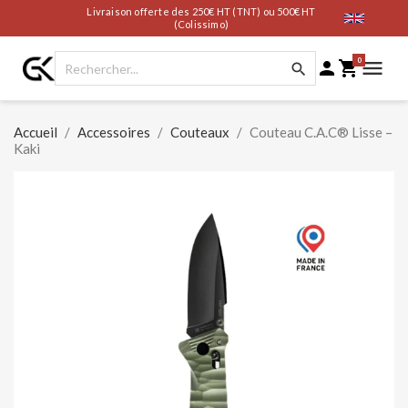
Livraison offerte des 250€ HT (TNT) ou 500€ HT
(Colissimo)
0




Accueil
Accessoires
Couteaux
Couteau C.A.C® Lisse –
Kaki