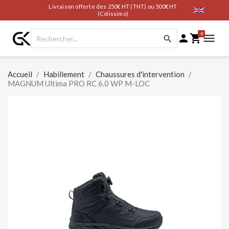
Livraison offerte des 250€ HT (TNT) ou 500€ HT
(Colissimo)
0




Accueil
Habillement
Chaussures d'intervention
MAGNUM Ultima PRO RC 6.0 WP M-LOC