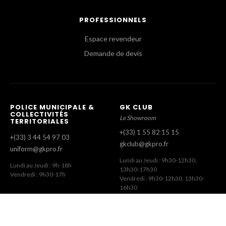
PROFESSIONNELS
Espace revendeur
Demande de devis
POLICE MUNICIPALE &
GK CLUB
COLLECTIVITÉS
Le Showroom
TERRITORIALES
+(33) 1 55 82 15 15
+(33) 3 44 54 97 03
gkclub@gkpro.fr
uniform@gkpro.fr
Lundi au Jeudi : 9h30-12h30,
Lundi au Jeudi : 9h-18h
13h30-17h30
Vendredi : 9h30-17h
Vendredi : 9h30-12h30, 13h30-
16h30
SERVICE COMMERCIAL
SERVICE CLIENT
Commandes Revendeurs
Commandes Internet