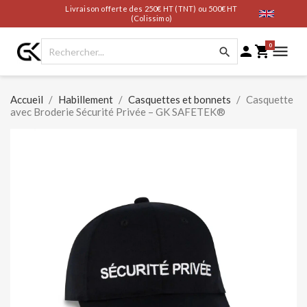
Livraison offerte des 250€ HT (TNT) ou 500€ HT
(Colissimo)
0




Accueil
Habillement
Casquettes et bonnets
Casquette
avec Broderie Sécurité Privée – GK SAFETEK®