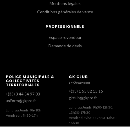
Mentions légales
Conditions générales de vente
PROFESSIONNELS
Espace revendeur
Demande de devis
POLICE MUNICIPALE &
GK CLUB
COLLECTIVITÉS
Le Showroom
TERRITORIALES
+(33) 1 55 82 15 15
+(33) 3 44 54 97 03
gkclub@gkpro.fr
uniform@gkpro.fr
Lundi au Jeudi : 9h30-12h30,
Lundi au Jeudi : 9h-18h
13h30-17h30
Vendredi : 9h30-17h
Vendredi : 9h30-12h30, 13h30-
16h30