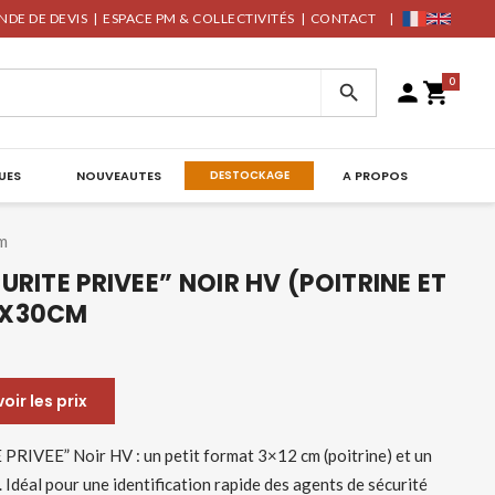
DE DE DEVIS
|
ESPACE PM & COLLECTIVITÉS
|
CONTACT
|
0



UES
NOUVEAUTES
DESTOCKAGE
A PROPOS
m
URITE PRIVEE” NOIR HV (POITRINE ET
0X30CM
ir les prix
PRIVEE” Noir HV : un petit format 3×12 cm (poitrine) et un
Idéal pour une identification rapide des agents de sécurité