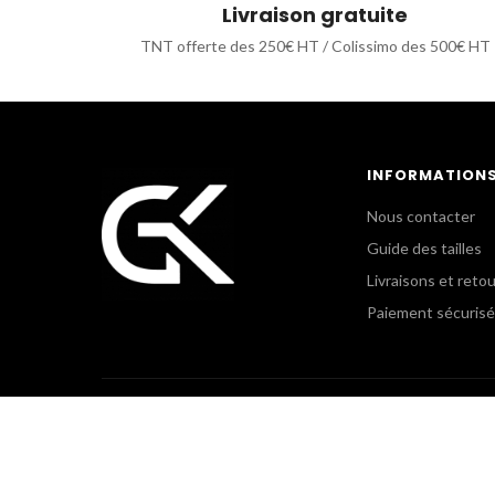
Livraison gratuite
TNT offerte des 250€ HT / Colissimo des 500€ HT
INFORMATION
Nous contacter
Guide des tailles
Livraisons et reto
Paiement sécurisé
POLICE MUNICIPALE &
GK CLU
COLLECTIVITÉS TERRITORIALES
Le Showr
+(33) 3 44 54 97 03
+(33) 1 5