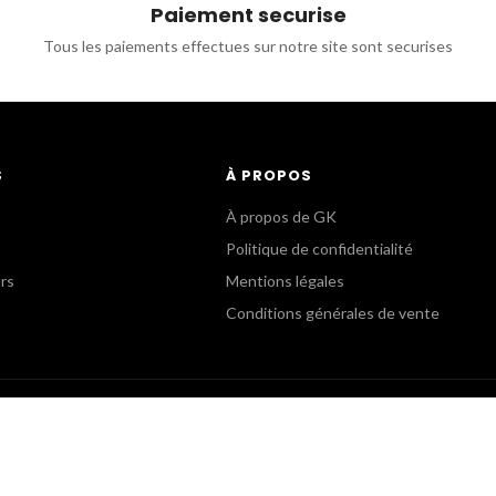
Paiement securise
Tous les paiements effectues sur notre site sont securises
S
À PROPOS
À propos de GK
Politique de confidentialité
urs
Mentions légales
Conditions générales de vente
B
SERVICE COMMERCIAL
oom
Commandes Revendeurs
5 82 15 15
+(33) 1 55 82 15 00