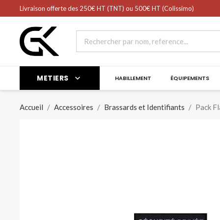
shopping_cart
Livraison offerte des 250€ HT (TNT) ou 500€ HT (Colissimo)
Panier
(0)
METIERS

HABILLEMENT
ÉQUIPEMENTS
Accueil
Accessoires
Brassards et Identifiants
Pack F