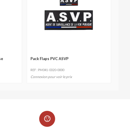
se
Pack Flaps PVC ASVP
REF : PM041-0320-0000
Connexion pour voir le prix
