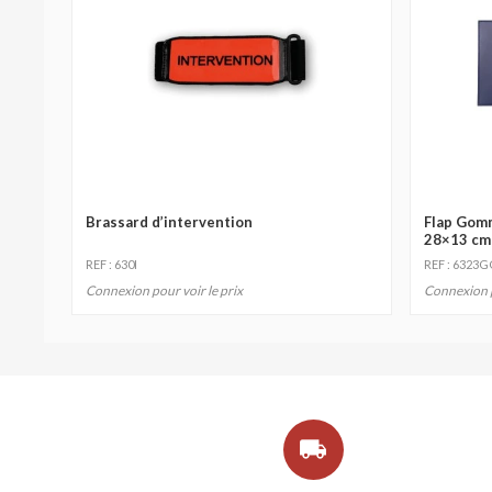
Brassard d’intervention
Flap Gom
28×13 cm
REF : 630I
REF : 6323G
Connexion pour voir le prix
Connexion p
