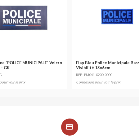
me “POLICE MUNICIPALE” Velcro
Flap Bleu Police Municipale Bas
 – GK
Visibilité 13x6cm
G
REF : PM041-0200-0000
our voir le prix
Connexion pour voir le prix
