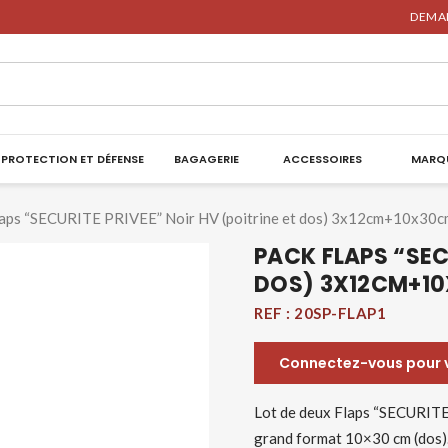
DEMAN
PROTECTION ET DÉFENSE
BAGAGERIE
ACCESSOIRES
MARQ
laps “SECURITE PRIVEE” Noir HV (poitrine et dos) 3x12cm+10x30c
PACK FLAPS “SEC
DOS) 3X12CM+1
REF :
20SP-FLAP1
Connectez-vous pour vo
Lot de deux Flaps “SECURITE 
grand format 10×30 cm (dos). 