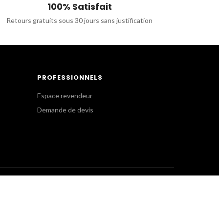
100% Satisfait
Retours gratuits sous 30 jours sans justification
PROFESSIONNELS
Espace revendeur
Demande de devis
SERVICE CLIENT
Commandes Internet
+(33) 1 41 63 14 79