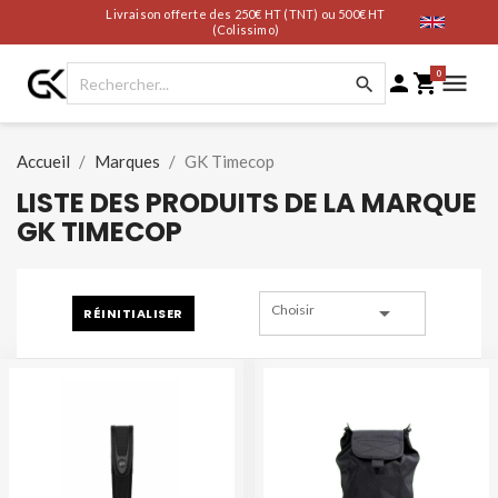
Livraison offerte des 250€ HT (TNT) ou 500€ HT
(Colissimo)
0




Accueil
Marques
GK Timecop
LISTE DES PRODUITS DE LA MARQUE
GK TIMECOP

Choisir
RÉINITIALISER