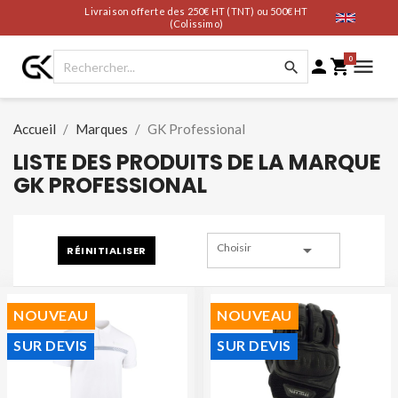
Livraison offerte des 250€ HT (TNT) ou 500€ HT
(Colissimo)
0




Accueil
Marques
GK Professional
LISTE DES PRODUITS DE LA MARQUE
GK PROFESSIONAL

Choisir
RÉINITIALISER
NOUVEAU
NOUVEAU
SUR DEVIS
SUR DEVIS