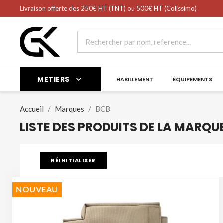
shopping_cart
Livraison offerte des 250€ HT (TNT) ou 500€ HT (Colissimo)
Panier
(0)
METIERS

HABILLEMENT
ÉQUIPEMENTS
Accueil
Marques
BCB
LISTE DES PRODUITS DE LA MARQU
RÉINITIALISER
NOUVEAU