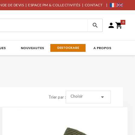
DE DE DEVIS
|
ESPACE PM & COLLECTIVITÉS
|
CONTACT
|
0



UES
NOUVEAUTES
DESTOCKAGE
A PROPOS

Choisir
Trier par :