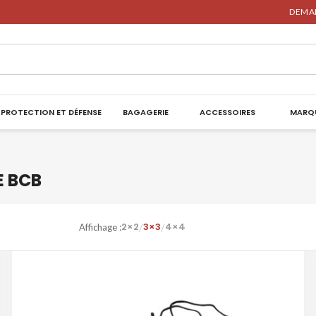
DEMAN
PROTECTION ET DÉFENSE
BAGAGERIE
ACCESSOIRES
MARQ
E BCB
2×2
3×3
4×4
/
/
Affichage :