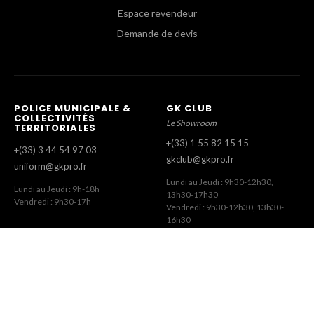
Espace revendeur
Demande de devis
POLICE MUNICIPALE &
GK CLUB
COLLECTIVITÉS
Le Showroom
TERRITORIALES
+(33) 1 55 82 15 15
+(33) 3 44 54 97 03
gkclub@gkpro.fr
uniform@gkpro.fr
Lundi au Jeudi : 9h30-12h30,
Lundi au Jeudi : 9h-18h
13h30-17h30
Vendredi : 9h30-17h
Vendredi : 9h30-12h30, 13h30-
16h30
SERVICE COMMERCIAL
SERVICE CLIENT
Commandes Revendeurs
Commandes Internet
+(33) 1 55 82 15 00
+(33) 1 41 63 14 79
gk@gkpro.fr
eshop@gkpro.fr