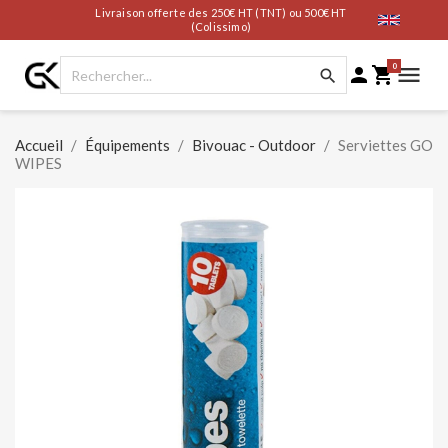
Livraison offerte des 250€ HT (TNT) ou 500€ HT
(Colissimo)
0




Accueil
Équipements
Bivouac - Outdoor
Serviettes GO
WIPES