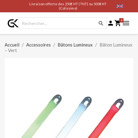
Livraison offerte des 250€ HT (TNT) ou 500€ HT
(Colissimo)
0




Accueil
Accessoires
Bâtons Lumineux
Bâton Lumineux
– Vert