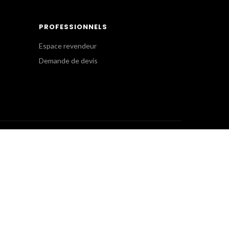
PROFESSIONNELS
Espace revendeur
Demande de devis
SERVICE CLIENT
Commandes Internet
+(33) 1 41 63 14 79
eshop@gkpro.fr
Lundi au Jeudi : 8h-12h30, 13h30-17h
Vendredi : 8h-12h30, 13h30-16h