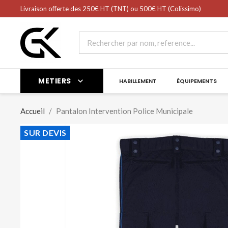
shopping_cart
Livraison offerte des 250€ HT (TNT) ou 500€ HT (Colissimo)
Panier
(0)
METIERS

HABILLEMENT
ÉQUIPEMENTS
Accueil
Pantalon Intervention Police Municipale
SUR DEVIS