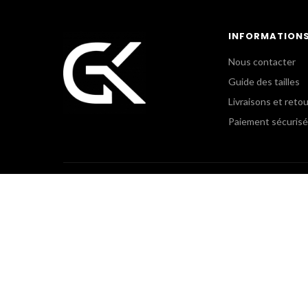
INFORMATION
Nous contacter
Guide des tailles
Livraisons et reto
Paiement sécurisé
POLICE MUNICIPALE &
GK CLU
COLLECTIVITÉS TERRITORIALES
Le Showr
+(33) 3 44 54 97 03
+(33) 1 5
uniform@gkpro.fr
gkclub@gk
Lundi au Jeudi : 9h-18h
Lundi au J
Vendredi : 9h30-17h
Vendredi 