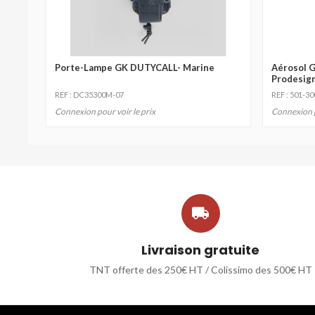
Porte-Lampe GK DUTYCALL- Marine
Aérosol G
Prodesig
REF : DC35300M-07
REF : 501-30
Connexion pour voir le prix
Connexion p

Livraison gratuite
TNT offerte des 250€ HT / Colissimo des 500€ HT