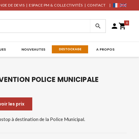
DE DE DEVIS
|
ESPACE PM & COLLECTIVITÉS
|
CONTACT
|
0



UES
NOUVEAUTES
DESTOCKAGE
A PROPOS
VENTION POLICE MUNICIPALE
ir les prix
pstop à destination de la Police Municipal.