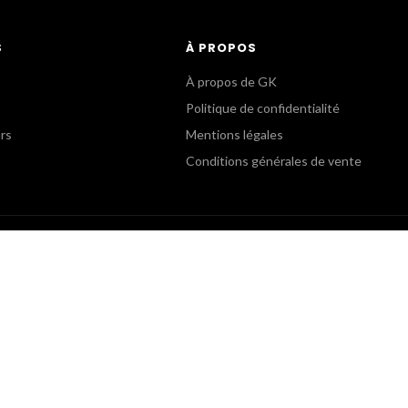
S
À PROPOS
À propos de GK
Politique de confidentialité
urs
Mentions légales
Conditions générales de vente
B
SERVICE COMMERCIAL
oom
Commandes Revendeurs
5 82 15 15
+(33) 1 55 82 15 00
pro.fr
gk@gkpro.fr
eudi : 9h30-12h30, 13h30-17h30
Lundi au Jeudi : 9h-18h
: 9h30-12h30, 13h30-16h30
Vendredi : 9h-17h