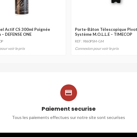
el Actif CS 300ml Poignée
Porte-Bâton Télescopique Pivo
n – DEFENSE ONE
Système M.O.L.L.E – TIMECOP
0P
REF : 9860PSM-GM
our voir le prix
Connexion pour voir le prix

Paiement securise
Tous les paiements effectues sur notre site sont securises