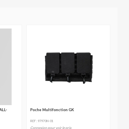
ALL-
Poche Multifonction GK
REF : 97970N-01
Connexion pour voir le prix