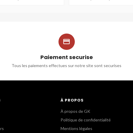

Paiement securise
Tous les paiements effectues sur notre site sont securises
S
À PROPOS
À propos de GK
Politique de confidentialité
urs
Mentions légales