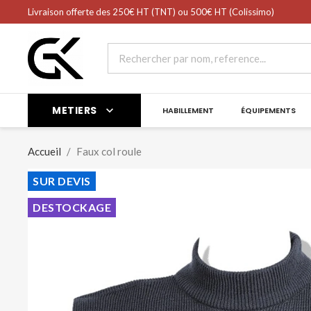
shopping_cart
Livraison offerte des 250€ HT (TNT) ou 500€ HT (Colissimo)
Panier
(0)
METIERS

HABILLEMENT
ÉQUIPEMENTS
Accueil
Faux col roule
SUR DEVIS
DESTOCKAGE