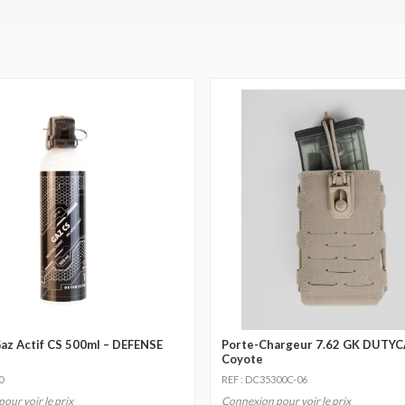
az Actif CS 500ml – DEFENSE
Porte-Chargeur 7.62 GK DUTYC
Coyote
0
REF : DC35300C-06
our voir le prix
Connexion pour voir le prix