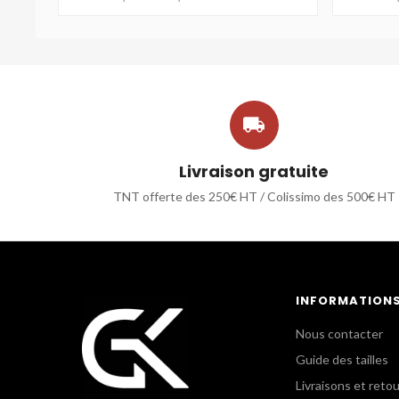

Livraison gratuite
TNT offerte des 250€ HT / Colissimo des 500€ HT
INFORMATION
Nous contacter
Guide des tailles
Livraisons et reto