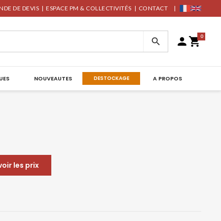
DE DE DEVIS
|
ESPACE PM & COLLECTIVITÉS
|
CONTACT
|
0



UES
NOUVEAUTES
DESTOCKAGE
A PROPOS
ir les prix