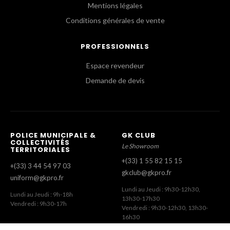
Mentions légales
Conditions générales de vente
PROFESSIONNELS
Espace revendeur
Demande de devis
POLICE MUNICIPALE &
GK CLUB
COLLECTIVITÉS
Le Showroom
TERRITORIALES
+(33) 1 55 82 15 15
+(33) 3 44 54 97 03
gkclub@gkpro.fr
uniform@gkpro.fr
Lundi au Jeudi : 9h30-12h30,
Lundi au Jeudi : 9h-18h
13h30-17h30
Vendredi : 9h30-17h
Vendredi : 9h30-12h30, 13h30-
16h30