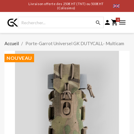
Livraison offerte des 250€ HT (TNT) ou 500€ HT
(Colissimo)
0




Accueil
Porte-Garrot Universel GK DUTYCALL- Multicam
NOUVEAU