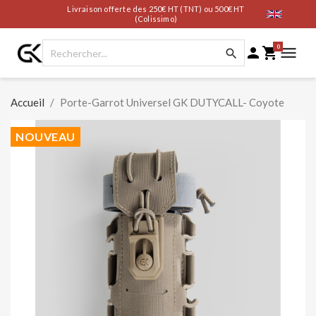
Livraison offerte des 250€ HT (TNT) ou 500€ HT
(Colissimo)
0




Accueil
Porte-Garrot Universel GK DUTYCALL- Coyote
NOUVEAU