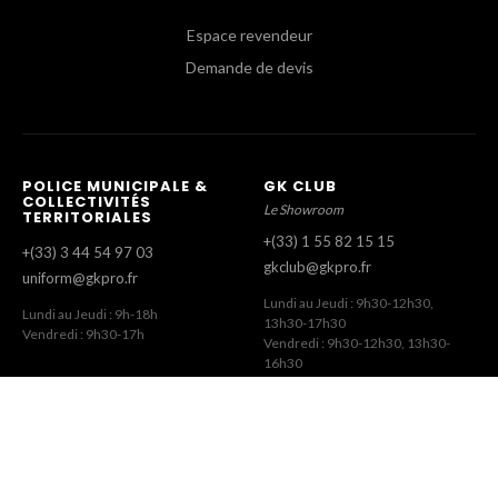
Espace revendeur
Demande de devis
POLICE MUNICIPALE &
GK CLUB
COLLECTIVITÉS
Le Showroom
TERRITORIALES
+(33) 1 55 82 15 15
+(33) 3 44 54 97 03
gkclub@gkpro.fr
uniform@gkpro.fr
Lundi au Jeudi : 9h30-12h30,
Lundi au Jeudi : 9h-18h
13h30-17h30
Vendredi : 9h30-17h
Vendredi : 9h30-12h30, 13h30-
16h30
SERVICE COMMERCIAL
SERVICE CLIENT
Commandes Revendeurs
Commandes Internet
+(33) 1 55 82 15 00
+(33) 1 41 63 14 79
gk@gkpro.fr
eshop@gkpro.fr