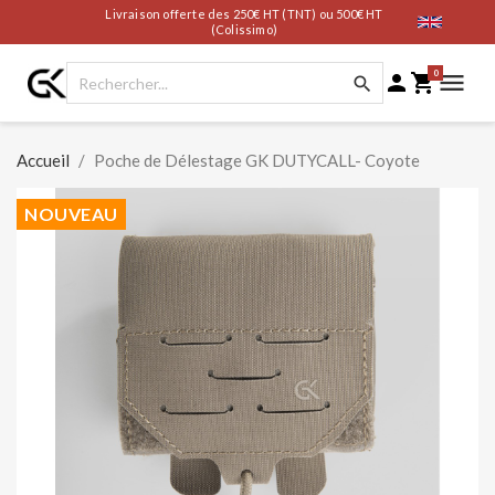
Livraison offerte des 250€ HT (TNT) ou 500€ HT
(Colissimo)
0




Accueil
Poche de Délestage GK DUTYCALL- Coyote
NOUVEAU