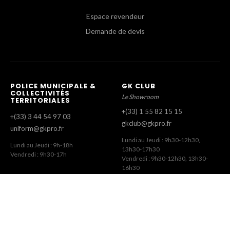
Espace revendeur
Demande de devis
POLICE MUNICIPALE &
GK CLUB
COLLECTIVITÉS
Le Showroom
TERRITORIALES
+(33) 1 55 82 15 15
+(33) 3 44 54 97 03
gkclub@gkpro.fr
uniform@gkpro.fr
Lundi au Jeudi : 9h30-12h30,
Lundi au Jeudi : 9h-18h
13h30-17h30
Vendredi : 9h30-17h
Vendredi : 9h30-12h30, 13h30-
16h30
SERVICE COMMERCIAL
SERVICE CLIENT
Commandes Revendeurs
Commandes Internet
+(33) 1 55 82 15 00
+(33) 1 41 63 14 79
gk@gkpro.fr
eshop@gkpro.fr